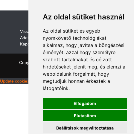
Az oldal sütiket használ
Az oldal sütiket és egyéb
V
isszaküldési és visszatérítési szabályza
t
nyomkövető technológiákat
Adatvédelem /GDPR
Kapcsolat
alkalmaz, hogy javítsa a böngészési
élményét, azzal hogy személyre
szabott tartalmakat és célzott
Copyright © 2026 quadalkatreszek.com
|
Theme:
hirdetéseket jelenít meg, és elemzi a
NewStore
by ThemeFarmer
weboldalunk forgalmát, hogy
megtudjuk honnan érkeztek a
Update cookies preferences
látogatóink.
Elfogadom
Elutasítom
Beállítások megváltoztatása