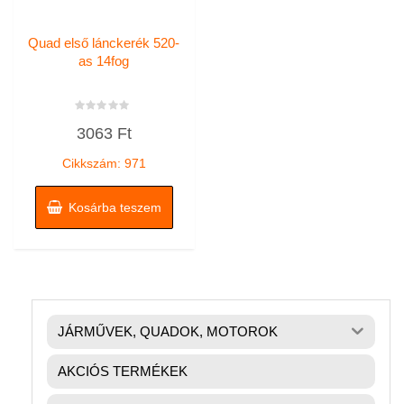
Quad első lánckerék 520-
as 14fog
Értékelés:
3063
Ft
0
/
5
Cikkszám: 971
Kosárba teszem
JÁRMŰVEK, QUADOK, MOTOROK
AKCIÓS TERMÉKEK