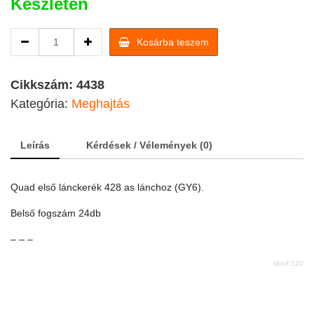
Készleten
Első
Kosárba teszem
lánckerék
428
as
Cikkszám:
4438
lánchoz
Kategória:
Meghajtás
quantity
Leírás
Kérdések / Vélemények (0)
Quad első lánckerék 428 as lánchoz (GY6).
Belső fogszám 24db
– – –
kkod:120