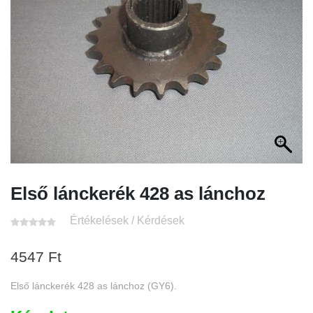
Első lánckerék 428 as lánchoz
Értékelések / Kérdések
4547
Ft
Első lánckerék 428 as lánchoz (GY6).