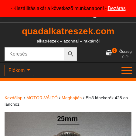
Skip
+36204327386
- Kiszállítás akár a következő munkanapon! -
Bezárás
to
content
quadalkatreszek.com
alkatrészek – azonnal – raktárról
0
Összeg
0
Ft
Fiókom
Kezdőlap
MOTOR-VÁLTÓ
Meghajtás
Első lánckerék 428 as
lánchoz