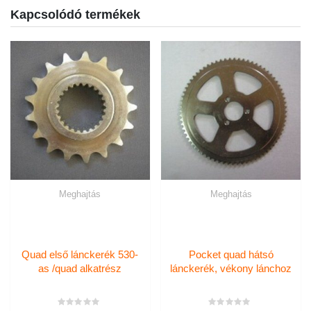
Kapcsolódó termékek
Meghajtás
Meghajtás
Quad első lánckerék 530-
Pocket quad hátsó
as /quad alkatrész
lánckerék, vékony lánchoz