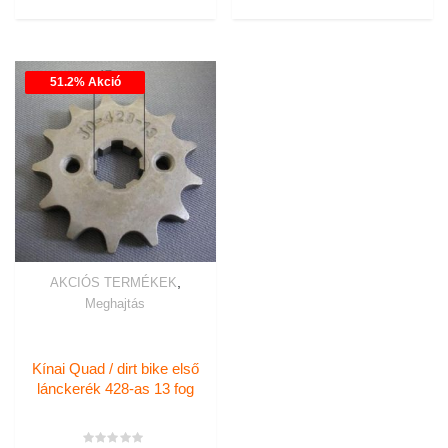
51.2% Akció
,
AKCIÓS TERMÉKEK
Meghajtás
Kínai Quad / dirt bike első
lánckerék 428-as 13 fog