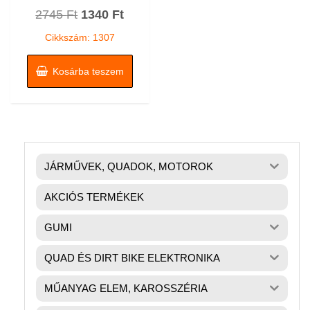
Értékelés:
Original
Current
2745
Ft
1340
Ft
0
/
price
price
5
Cikkszám: 1307
was:
is:
2745 Ft.
1340 Ft.
Kosárba teszem
JÁRMŰVEK, QUADOK, MOTOROK
AKCIÓS TERMÉKEK
GUMI
QUAD ÉS DIRT BIKE ELEKTRONIKA
MŰANYAG ELEM, KAROSSZÉRIA