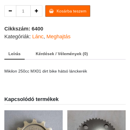
Mikilon
Kosárba teszem
250cc
MX01
dirt
Cikkszám:
6400
bike
Kategóriák:
Lánc
,
Meghajtás
hátsó
lánckerék
quantity
Leírás
Kérdések / Vélemények (0)
Mikilon 250cc MX01 dirt bike hátsó lánckerék
Kapcsolódó termékek