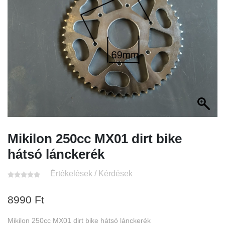
Mikilon 250cc MX01 dirt bike
hátsó lánckerék
Értékelések / Kérdések
8990
Ft
Mikilon 250cc MX01 dirt bike hátsó lánckerék