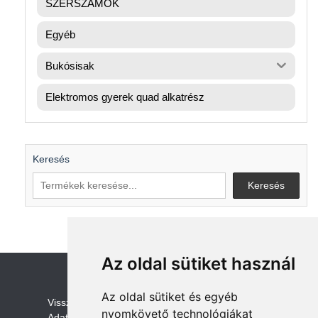
SZERSZÁMOK
Egyéb
Bukósisak
Elektromos gyerek quad alkatrész
Keresés
Keresés
Az oldal sütiket használ
Az oldal sütiket és egyéb
V
isszaküldési és visszatérítési szabályza
t
nyomkövető technológiákat
Adatvédelem /GDPR