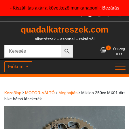
Skip
+36204327386
- Kiszállítás akár a következő munkanapon! -
Bezárás
to
content
quadalkatreszek.com
alkatrészek – azonnal – raktárról
0
Összeg
0
Ft
Fiókom
Kezdőlap
MOTOR-VÁLTÓ
Meghajtás
Mikilon 250cc MX01 dirt
bike hátsó lánckerék