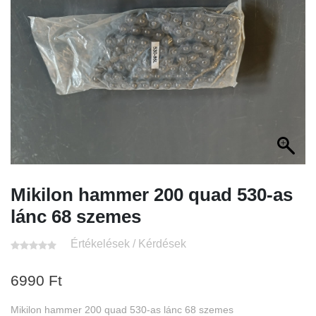
Mikilon hammer 200 quad 530-as
lánc 68 szemes
Értékelések / Kérdések
6990
Ft
Mikilon hammer 200 quad 530-as lánc 68 szemes