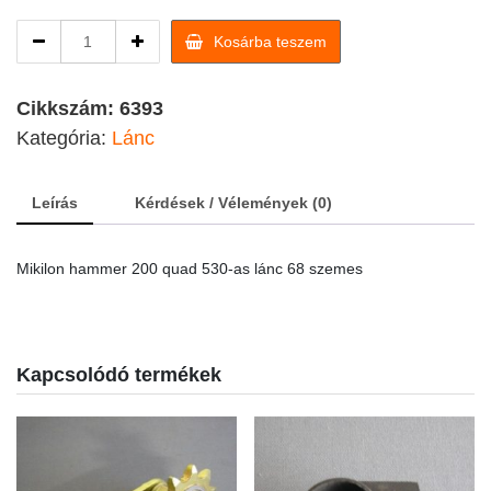
Mikilon
Kosárba teszem
hammer
200
quad
Cikkszám:
6393
530-
Kategória:
Lánc
as
lánc
68
Leírás
Kérdések / Vélemények (0)
szemes
quantity
Mikilon hammer 200 quad 530-as lánc 68 szemes
Kapcsolódó termékek