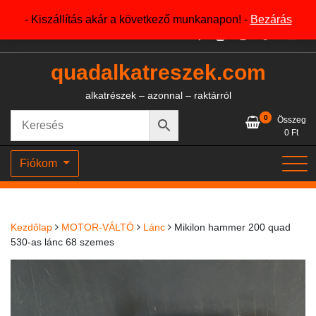
Skip
+36204327386
- Kiszállítás akár a következő munkanapon! -
Bezárás
to
content
quadalkatreszek.com
alkatrészek – azonnal – raktárról
0
Összeg
0
Ft
Fiókom
Kezdőlap
MOTOR-VÁLTÓ
Lánc
Mikilon hammer 200 quad
530-as lánc 68 szemes