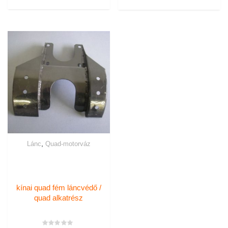
,
Lánc
Quad-motorváz
kínai quad fém láncvédő /
quad alkatrész