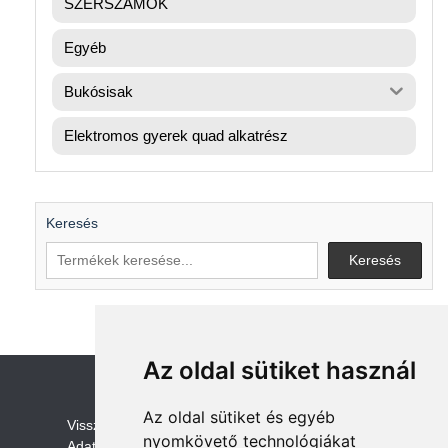
SZERSZÁMOK
Egyéb
Bukósisak
Elektromos gyerek quad alkatrész
Keresés
Keresés
Az oldal sütiket használ
Az oldal sütiket és egyéb
V
isszaküldési és visszatérítési szabályza
t
nyomkövető technológiákat
Adatvédelem /GDPR