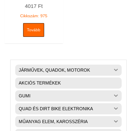
Értékelés:
4017
Ft
0
/
5
Cikkszám: 975
Tovább
JÁRMŰVEK, QUADOK, MOTOROK
AKCIÓS TERMÉKEK
GUMI
QUAD ÉS DIRT BIKE ELEKTRONIKA
MŰANYAG ELEM, KAROSSZÉRIA