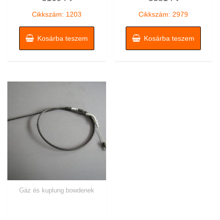
/
/
5
5
Cikkszám: 1203
Cikkszám: 2979
Kosárba teszem
Kosárba teszem
Gáz és kuplung bowdenek