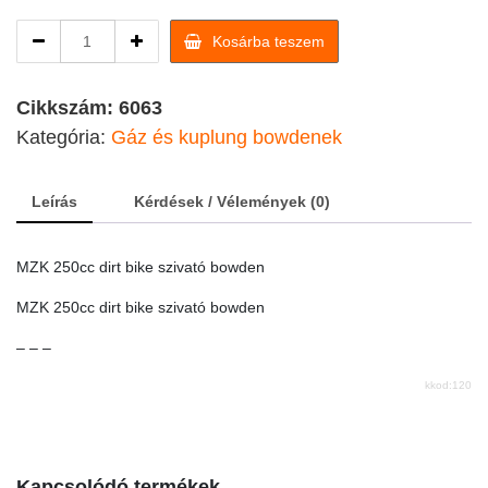
MZK
Kosárba teszem
250cc
dirt
bike
Cikkszám:
6063
szivató
Kategória:
Gáz és kuplung bowdenek
bowden
quantity
Leírás
Kérdések / Vélemények (0)
MZK 250cc dirt bike szivató bowden
MZK 250cc dirt bike szivató bowden
– – –
kkod:120
Kapcsolódó termékek