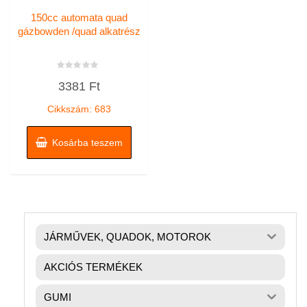
150cc automata quad
gázbowden /quad alkatrész
Értékelés:
3381
Ft
0
/
5
Cikkszám: 683
Kosárba teszem
JÁRMŰVEK, QUADOK, MOTOROK
AKCIÓS TERMÉKEK
GUMI