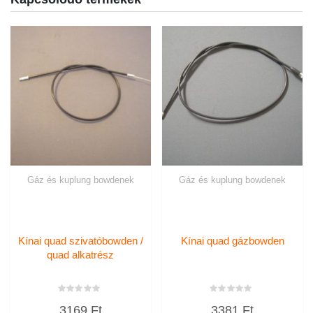
Gáz és kuplung bowdenek
Gáz és kuplung bowdenek
Kínai quad szivatóbowden /
Kínai quad gázbowden
quad alkatrész
Értékelés:
Értékelés:
3169
Ft
3381
Ft
0
0