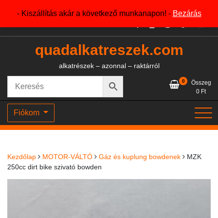
Skip
+36204327386
- Kiszállítás akár a következő munkanapon! -
Bezárás
to
content
quadalkatreszek.com
alkatrészek – azonnal – raktárról
0
Összeg
0
Ft
Fiókom
Kezdőlap
MOTOR-VÁLTÓ
Gáz és kuplung bowdenek
MZK
250cc dirt bike szivató bowden