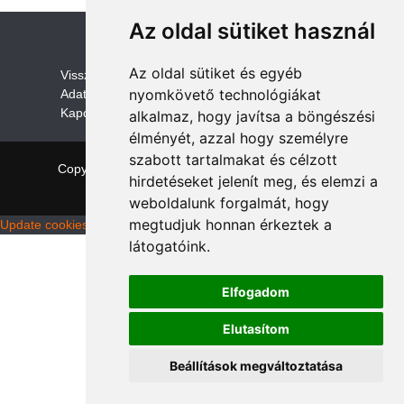
Az oldal sütiket használ
Az oldal sütiket és egyéb
V
isszaküldési és visszatérítési szabályza
t
nyomkövető technológiákat
Adatvédelem /GDPR
Kapcsolat
alkalmaz, hogy javítsa a böngészési
élményét, azzal hogy személyre
szabott tartalmakat és célzott
Copyright © 2026 quadalkatreszek.com
|
Theme:
hirdetéseket jelenít meg, és elemzi a
NewStore
by ThemeFarmer
weboldalunk forgalmát, hogy
megtudjuk honnan érkeztek a
Update cookies preferences
látogatóink.
Elfogadom
Elutasítom
Beállítások megváltoztatása