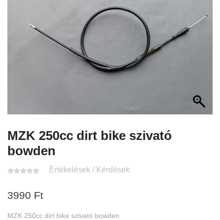
MZK 250cc dirt bike szivató
bowden
Értékelések / Kérdések
3990
Ft
MZK 250cc dirt bike szivató bowden