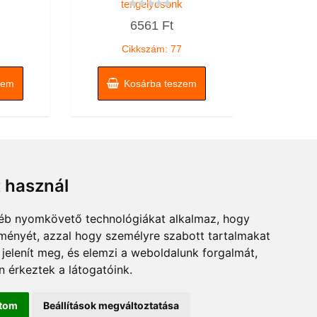
tengelycsonk
Értékelés:
6561
Ft
0
/
5
Cikkszám: 77
zem
Kosárba teszem
t használ
gyéb nyomkövető technológiákat alkalmaz, hogy
lményét, azzal hogy személyre szabott tartalmakat
 jelenít meg, és elemzi a weboldalunk forgalmát,
 érkeztek a látogatóink.
ítom
Beállítások megváltoztatása