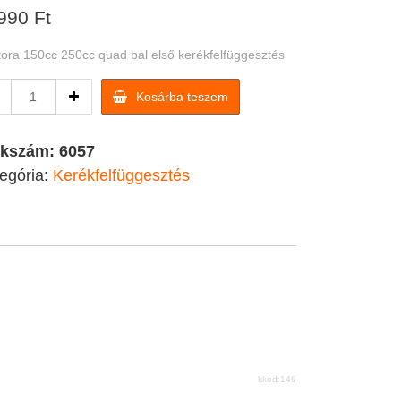
990
Ft
ora 150cc 250cc quad bal első kerékfelfüggesztés
Pentora
Kosárba teszem
150cc
250cc
quad
kkszám:
6057
bal
egória:
Kerékfelfüggesztés
első
kerékfelfüggesztés
quantity
kkod:146