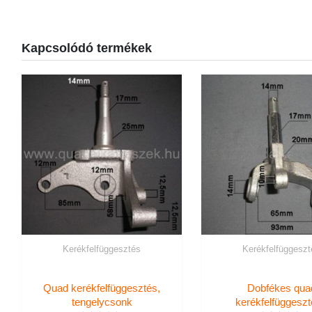
Kapcsolódó termékek
Kerékfelfüggesztés
Kerékfelfüggeszt
Quad kerékfelfüggesztés,
Dobfékes qua
tengelycsonk
kerékfelfüggeszt