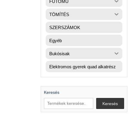
FUTÓMŰ
TÖMÍTÉS
SZERSZÁMOK
Egyéb
Bukósisak
Elektromos gyerek quad alkatrész
Keresés
Keresés