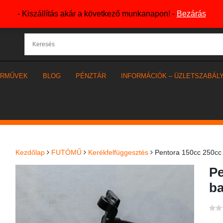
- Kiszállítás akár a következő munkanapon! -
Bezárás
ÁRMŰVEK
BLOG
PÉNZTÁR
INFORMÁCIÓK – ÜZLETSZABÁL
Kezdőlap
FUTÓMŰ
Kerékfelfüggesztés
Pentora 150cc 250cc 
Pe
ba