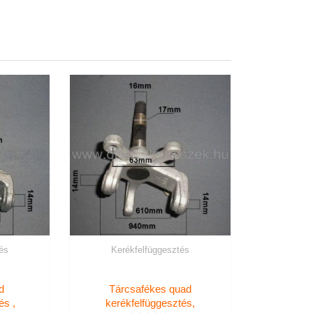
és
Kerékfelfüggesztés
d
Tárcsafékes quad
és ,
kerékfelfüggesztés,