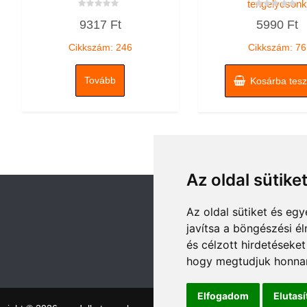
tengelycsonk
Értékelés:
Értékelés:
9317
Ft
5990
Ft
0
0
/
/
5
5
Cikkszám: 246
Cikkszám: 76
Tovább
Kosárba tes
Az oldal sütike
Az oldal sütiket és e
javítsa a böngészési é
és célzott hirdetéseket
hogy megtudjuk honnan
Elfogadom
Elutas