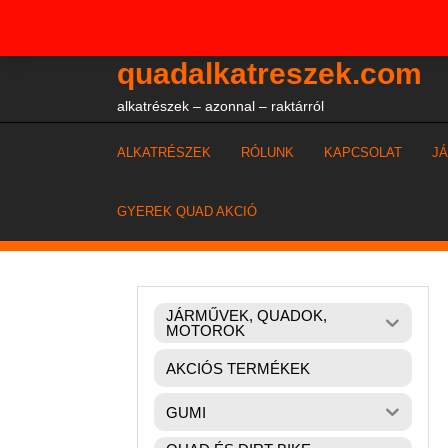
Skip
+36204327386
to
content
quadalkatreszek.com
alkatrészek – azonnal – raktárról
ALKATRÉSZEK
RÓLUNK
KAPCSOLAT
J
GYEREK QUAD AKCIÓ
JÁRMŰVEK, QUADOK,
MOTOROK
AKCIÓS TERMÉKEK
GUMI