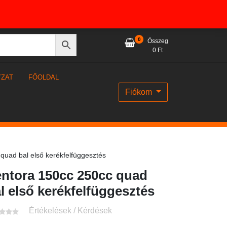
0
Összeg
0
Ft
YZAT
FŐOLDAL
Fiókom
quad bal első kerékfelfüggesztés
ntora 150cc 250cc quad
l első kerékfelfüggesztés
Értékelések / Kérdések