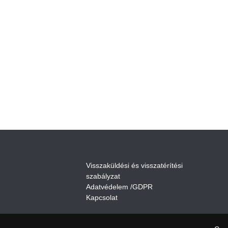
V
isszaküldési és visszatérítési
szabályza
t
Adatvédelem /GDPR
Kapcsolat