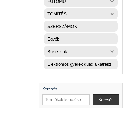
FUTÓMŰ
TÖMÍTÉS
SZERSZÁMOK
Egyéb
Bukósisak
Elektromos gyerek quad alkatrész
Keresés
Keresés