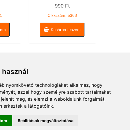
Értékelés:
990
Ft
0
/
5
1
Cikkszám: 5368
zem
Kosárba teszem
t használ
gyéb nyomkövető technológiákat alkalmaz, hogy
lményét, azzal hogy személyre szabott tartalmakat
 jelenít meg, és elemzi a weboldalunk forgalmát,
 érkeztek a látogatóink.
ítom
Beállítások megváltoztatása
rmer