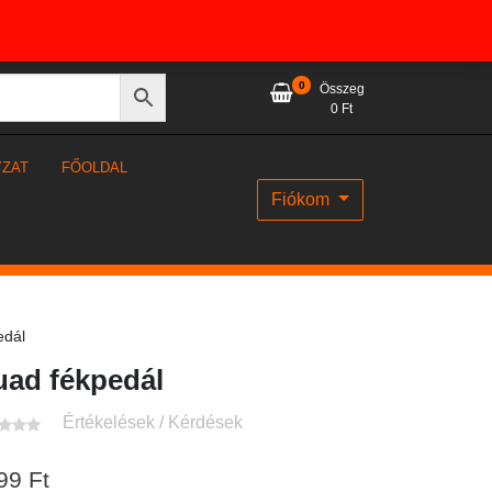
0
Összeg
0
Ft
YZAT
FŐOLDAL
Fiókom
edál
ad fékpedál
Értékelések / Kérdések
99
Ft