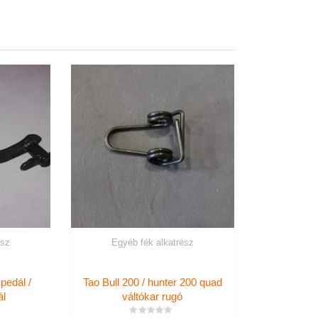
ész
Egyéb fék alkatrész
kpedál /
Tao Bull 200 / hunter 200 quad
ál
váltókar rugó