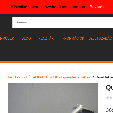
- Kiszállítás akár a következő munkanapon! -
Bezárás
ÁRMŰVEK
BLOG
PÉNZTÁR
INFORMÁCIÓK – ÜZLETSZABÁL
Kezdőlap
FÉKALKATRÉSZEK
Egyéb fék alkatrész
Quad fékp
Qu
36