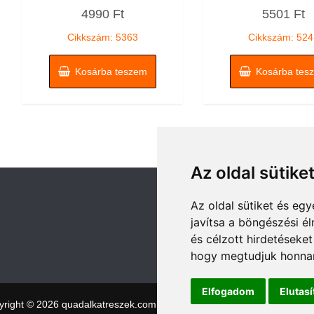
Értékelés:
Értékelés:
4990
Ft
5501
Ft
0
0
/
/
5
5
Cikkszám: 5363
Cikkszám: 524
Kosárba teszem
Kosárba tes
Az oldal sütike
Az oldal sütiket és e
javítsa a böngészési é
és célzott hirdetéseket
hogy megtudjuk honnan
Elfogadom
Elutas
yright © 2026 quadalkatreszek.com
|
Theme:
NewStore
by ThemeFa