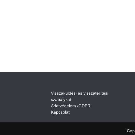
V
isszaküldési és visszatérítési
szabályza
t
Adatvédelem /GDPR
Kapcsolat
Cop