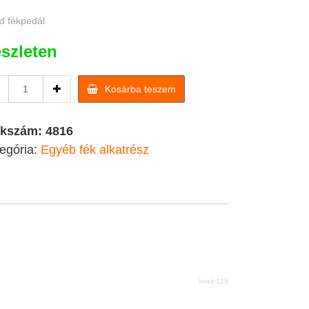
d fékpedál
szleten
Quad
Kosárba teszem
fékpedál
quantity
kkszám:
4816
egória:
Egyéb fék alkatrész
kkod:129