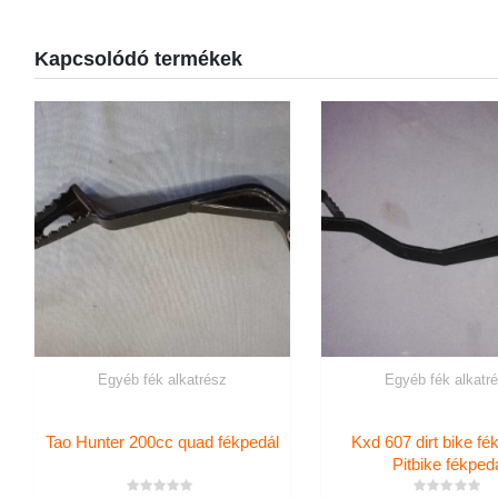
Kapcsolódó termékek
Egyéb fék alkatrész
Egyéb fék alkatr
Tao Hunter 200cc quad fékpedál
Kxd 607 dirt bike fé
Pitbike fékped