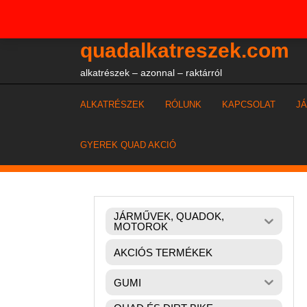
Skip
+36204327386
to
content
quadalkatreszek.com
alkatrészek – azonnal – raktárról
ALKATRÉSZEK
RÓLUNK
KAPCSOLAT
J
GYEREK QUAD AKCIÓ
JÁRMŰVEK, QUADOK,
MOTOROK
AKCIÓS TERMÉKEK
GUMI