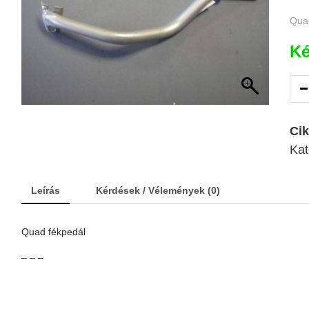
Qua
Ké
Ci
Kat
Leírás
Kérdések / Vélemények (0)
Quad fékpedál
– – –