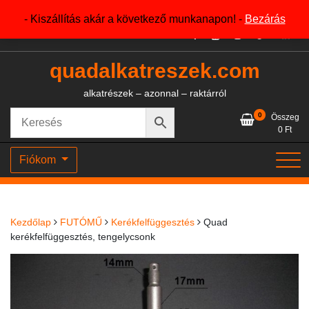
Skip
+36204327386
- Kiszállítás akár a következő munkanapon! -
Bezárás
to
content
quadalkatreszek.com
alkatrészek – azonnal – raktárról
0
Összeg
0
Ft
Fiókom
Kezdőlap
FUTÓMŰ
Kerékfelfüggesztés
Quad
kerékfelfüggesztés, tengelycsonk