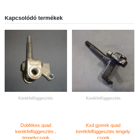
Kapcsolódó termékek
Kerékfelfüggesztés
Kerékfelfüggesztés
Dobfékes quad
Kxd gyerek quad
kerékfelfüggesztés ,
kerékfelfüggesztés tengely
tengelycsonk
csonk