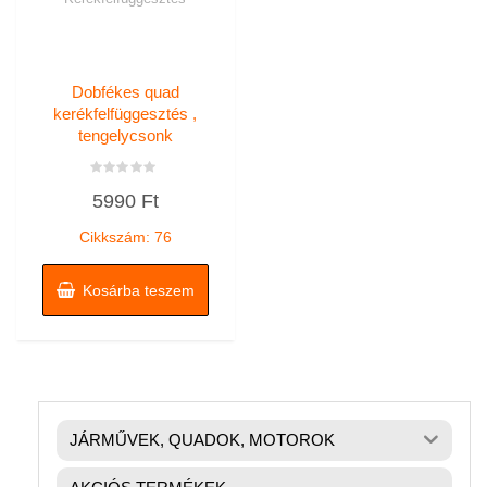
Dobfékes quad
kerékfelfüggesztés ,
tengelycsonk
Értékelés:
5990
Ft
0
/
5
Cikkszám: 76
Kosárba teszem
JÁRMŰVEK, QUADOK, MOTOROK