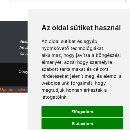
Az oldal sütiket használ
Az oldal sütiket és egyéb
V
isszaküldési és visszatérítési szabályza
t
Adatvédelem /GDPR
nyomkövető technológiákat
Kapcsolat
alkalmaz, hogy javítsa a böngészési
élményét, azzal hogy személyre
szabott tartalmakat és célzott
Copyright © 2026 quadalkatreszek.com
|
Theme:
hirdetéseket jelenít meg, és elemzi a
NewStore
by ThemeFarmer
weboldalunk forgalmát, hogy
Update cookies preferences
megtudjuk honnan érkeztek a
látogatóink.
Elfogadom
Elutasítom