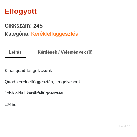
Elfogyott
Cikkszám:
245
Kategória:
Kerékfelfüggesztés
Leírás
Kérdések / Vélemények (0)
Kínai quad tengelycsonk
Quad kerékfelfüggesztés, tengelycsonk
Jobb oldali kerékfelfüggesztés.
c245c
– – –
kkod:146