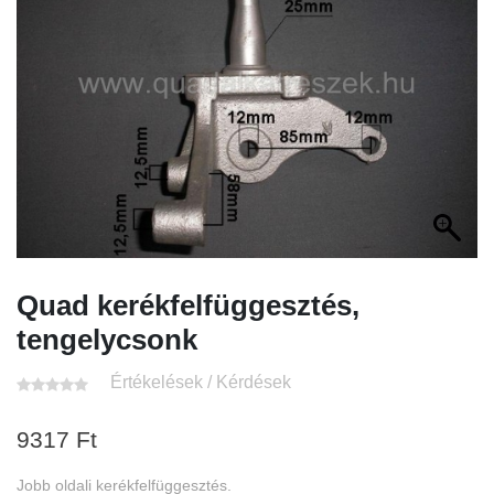
Quad kerékfelfüggesztés,
tengelycsonk
Értékelések / Kérdések
9317
Ft
Jobb oldali kerékfelfüggesztés.