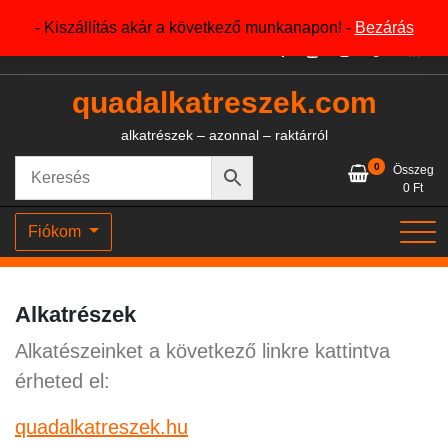
Skip
+36204327386
- Kiszállítás akár a következő munkanapon! -
Bezárás
to
content
quadalkatreszek.com
alkatrészek – azonnal – raktárról
0
Összeg
0
Ft
Fiókom
Alkatrészek
Alkatészeinket a következő linkre kattintva
érheted el:
quadalkatreszek.hu