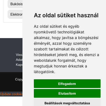
Bukósisak
Az oldal sütiket használ
Elektromos gyerek quad alkatrész
Az oldal sütiket és egyéb
nyomkövető technológiákat
alkalmaz, hogy javítsa a böngészési
élményét, azzal hogy személyre
szabott tartalmakat és célzott
hirdetéseket jelenít meg, és elemzi a
V
isszaküldési és visszatérítési szabályza
t
Adatvédelem /GDPR
weboldalunk forgalmát, hogy
Kapcsolat
megtudjuk honnan érkeztek a
látogatóink.
Copyright © 2026 quadalkatreszek.com
|
Theme:
Elfogadom
NewStore
by ThemeFarmer
Elutasítom
Update cookies preferences
Beállítások megváltoztatása