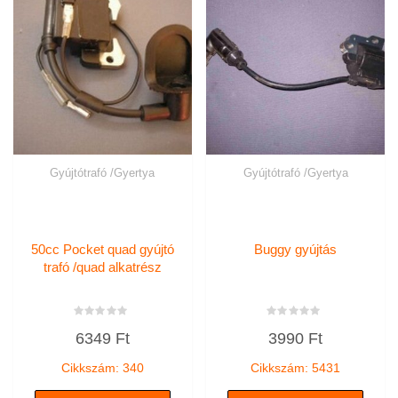
Gyújtótrafó /Gyertya
Gyújtótrafó /Gyertya
50cc Pocket quad gyújtó
Buggy gyújtás
trafó /quad alkatrész
Értékelés:
Értékelés:
6349
Ft
3990
Ft
0
0
/
/
5
5
Cikkszám: 340
Cikkszám: 5431