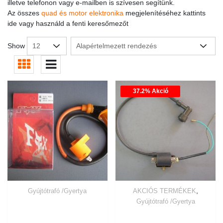
illetve telefonon vagy e-mailben is szívesen segítünk.
Az összes
quad és motor elektronika
megjelenítéséhez kattints
ide vagy használd a fenti keresőmezőt
Show
37.2% Akció
,
Gyújtótrafó /Gyertya
AKCIÓS TERMÉKEK
Gyújtótrafó /Gyertya