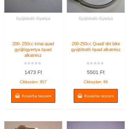
Gyújtótrafó /Gyertya
Gyújtótrafó /Gyertya
200- 250cc kínai quad
200-250cc Quad/ dirt bike
gyújtógyertya /quad
gyújtótrafó /quad alkatrész
alkatrész
Értékelés:
Értékelés:
1473
Ft
5501
Ft
0
0
/
/
5
5
Cikkszám: 957
Cikkszám: 86
Kosárba teszem
Kosárba teszem