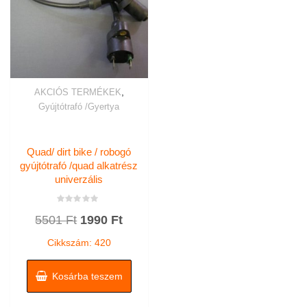
,
AKCIÓS TERMÉKEK
Gyújtótrafó /Gyertya
Quad/ dirt bike / robogó
gyújtótrafó /quad alkatrész
univerzális
Értékelés:
Original
Current
5501
Ft
1990
Ft
0
/
price
price
5
Cikkszám: 420
was:
is:
5501 Ft.
1990 Ft.
Kosárba teszem