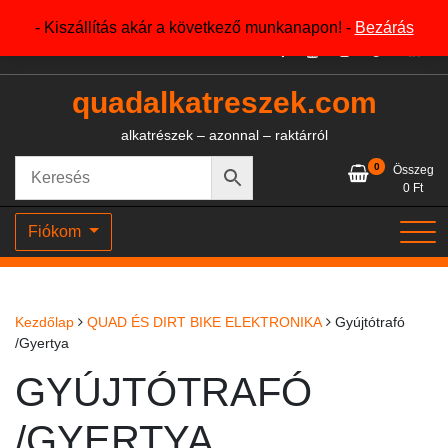
Skip
+36204327386
- Kiszállítás akár a következő munkanapon! -
Bezárás
to
content
quadalkatreszek.com
alkatrészek – azonnal – raktárról
0
Összeg
0
Ft
Fiókom
Kezdőlap
QUAD ÉS DIRT BIKE ELEKTRONIKA
Gyújtótrafó
/Gyertya
GYÚJTÓTRAFÓ
/GYERTYA