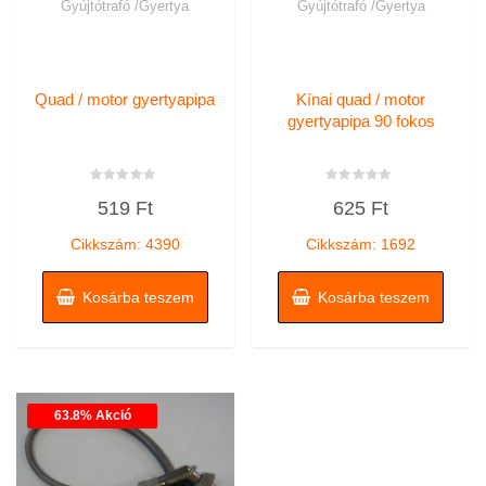
Gyújtótrafó /Gyertya
Gyújtótrafó /Gyertya
Quad / motor gyertyapipa
Kínai quad / motor
gyertyapipa 90 fokos
Értékelés:
Értékelés:
519
Ft
625
Ft
0
0
/
/
5
5
Cikkszám: 4390
Cikkszám: 1692
Kosárba teszem
Kosárba teszem
63.8% Akció