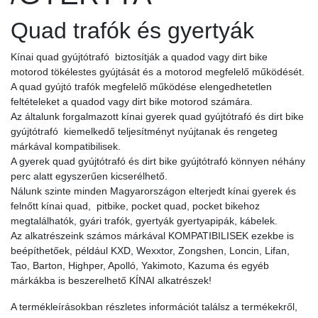
Quad trafók és gyertyák
Kínai quad gyújtótrafó biztosítják a quadod vagy dirt bike
motorod tökélestes gyújtását és a motorod megfelelő működését.
A quad gyújtó trafók megfelelő működése elengedhetetlen
feltételeket a quadod vagy dirt bike motorod számára.
Az általunk forgalmazott kínai gyerek quad gyújtótrafó és dirt bike
gyújtótrafó kiemelkedő teljesítményt nyújtanak és rengeteg
márkával kompatibilisek.
A gyerek quad gyújtótrafó és dirt bike gyújtótrafó könnyen néhány
perc alatt egyszerűen kicserélhető.
Nálunk szinte minden Magyarországon elterjedt kínai gyerek és
felnőtt kínai quad, pitbike, pocket quad, pocket bikehoz
megtalálhatók, gyári trafók, gyertyák gyertyapipák, kábelek.
Az alkatrészeink számos márkával KOMPATIBILISEK ezekbe is
beépíthetőek, például KXD, Wexxtor, Zongshen, Loncin, Lifan,
Tao, Barton, Highper, Apolló, Yakimoto, Kazuma és egyéb
márkákba is beszerelhető KÍNAI alkatrészek!
A termékleírásokban részletes információt találsz a termékekről,