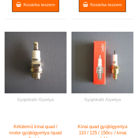
Kosárba teszem
Kosárba teszem
Gyújtótrafó /Gyertya
Gyújtótrafó /Gyertya
Kétütemű kínai quad /
Kínai quad gyújtógyertya
motor gyújtógyertya /quad
110 / 125 / 150cc / kínai