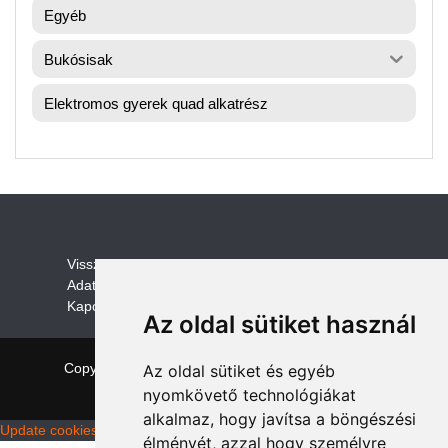
Egyéb
Bukósisak
Elektromos gyerek quad alkatrész
V
isszaküldési és visszatérítési szabályza
t
Adatvédelem /GDPR
Kapcsolat
Az oldal sütiket használ
Copyright © 2026 quadalkatreszek.com
|
Theme:
Az oldal sütiket és egyéb
NewStore
by ThemeFarmer
nyomkövető technológiákat
alkalmaz, hogy javítsa a böngészési
Update cookies preferences
élményét, azzal hogy személyre