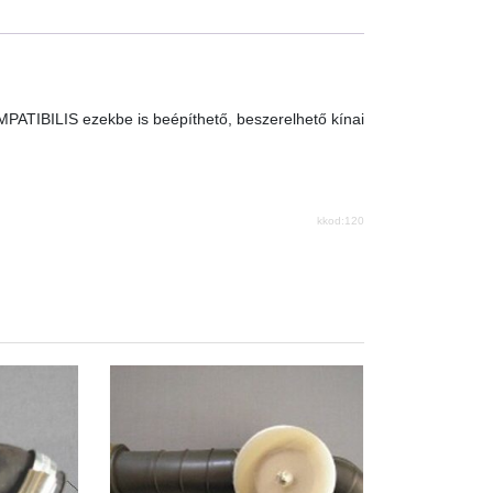
sportlégszűrő
quantity
MPATIBILIS ezekbe is beépíthető, beszerelhető kínai
kkod:120