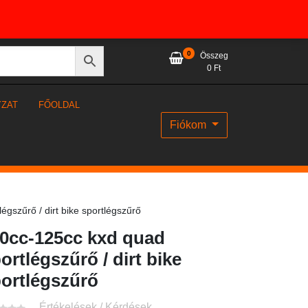
0
Összeg
0
Ft
YZAT
FŐOLDAL
Fiókom
gszűrő / dirt bike sportlégszűrő
0cc-125cc kxd quad
ortlégszűrő / dirt bike
ortlégszűrő
Értékelések / Kérdések