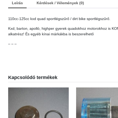
Leírás
Kérdések / Vélemények (0)
110cc-125cc kxd quad sportlégszűrő / dirt bike sportlégszűrő.
Kxd, barton, apolló, highper gyerek quadokhoz motorokhoz is KO
alkatrész! És egyéb kínai márkákba is beszerelhető
– – –
Kapcsolódó termékek