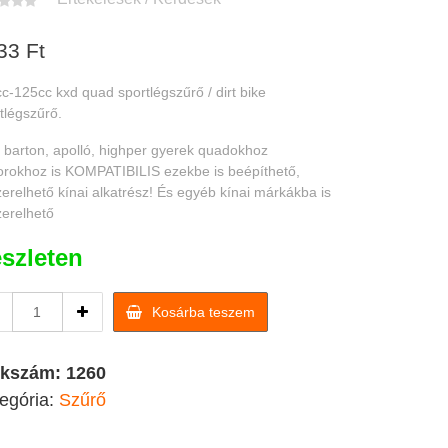
33
Ft
c-125cc kxd quad sportlégszűrő / dirt bike
tlégszűrő.
 barton, apolló, highper gyerek quadokhoz
rokhoz is KOMPATIBILIS ezekbe is beépíthető,
erelhető kínai alkatrész! És egyéb kínai márkákba is
erelhető
szleten
110cc-
Kosárba teszem
125cc
kxd
quad
kkszám:
1260
sportlégszűrő
egória:
Szűrő
/
dirt
bike