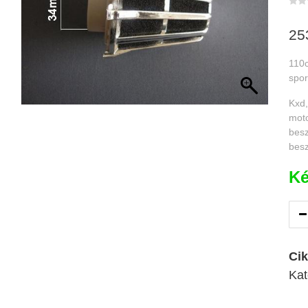
25
110c
spor
Kxd,
moto
besz
besz
Ké
Ci
Kat