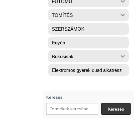
FUTÓMŰ
TÖMÍTÉS
SZERSZÁMOK
Egyéb
Bukósisak
Elektromos gyerek quad alkatrész
Keresés
Keresés