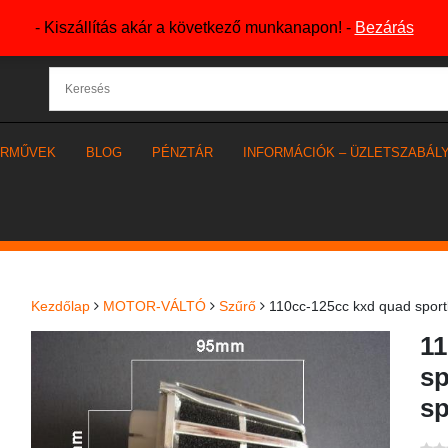
- Kiszállítás akár a következő munkanapon! -
Bezárás
ÁRMŰVEK
BLOG
PÉNZTÁR
INFORMÁCIÓK – ÜZLETSZABÁL
Kezdőlap
MOTOR-VÁLTÓ
Szűrő
110cc-125cc kxd quad sportlé
11
sp
sp