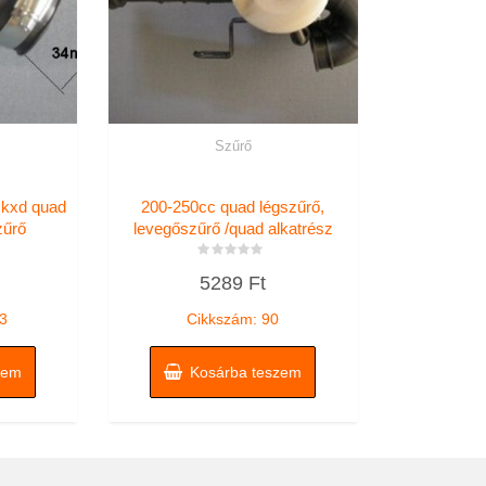
Szűrő
 kxd quad
200-250cc quad légszűrő,
zűrő
levegőszűrő /quad alkatrész
Értékelés:
5289
Ft
0
/
5
3
Cikkszám: 90
zem
Kosárba teszem