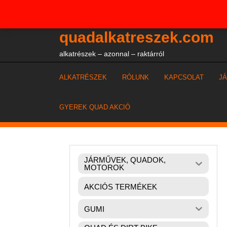
Skip
+36204327386
to
content
quadalkatreszek.com
alkatrészek – azonnal – raktárról
ALKATRÉSZEK
RÓLUNK
KAPCSOLAT
J
GYEREK QUAD AKCIÓ
JÁRMŰVEK, QUADOK,
MOTOROK
AKCIÓS TERMÉKEK
GUMI