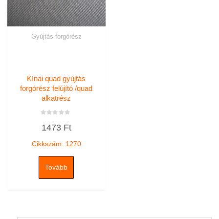
Gyújtás forgórész
Kínai quad gyújtás
forgórész felújító /quad
alkatrész
Értékelés:
1473
Ft
0
/
5
Cikkszám: 1270
Tovább