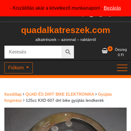
Skip
+36204327386
- Kiszállítás akár a következő munkanapon! -
Bezárás
to
content
quadalkatreszek.com
alkatrészek – azonnal – raktárról
0
Összeg
0
Ft
Fiókom
Kezdőlap
QUAD ÉS DIRT BIKE ELEKTRONIKA
Gyújtás
forgórész
125cc KXD 607 dirt bike gyújtás lendkerék