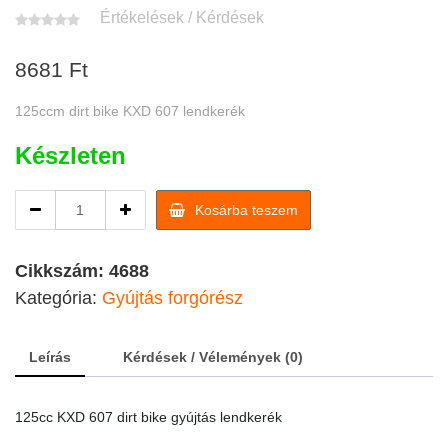
Értékelések / Kérdések
8681
Ft
125ccm dirt bike KXD 607 lendkerék
Készleten
125cc
Kosárba teszem
KXD
607
dirt
Cikkszám:
4688
bike
Kategória:
Gyújtás forgórész
gyújtás
lendkerék
quantity
Leírás
Kérdések / Vélemények (0)
125cc KXD 607 dirt bike gyújtás lendkerék