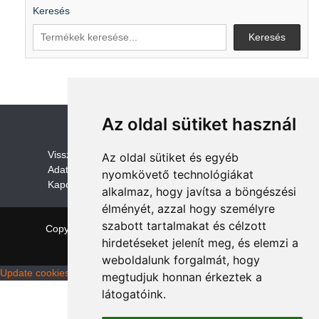
Keresés
Keresés
Az oldal sütiket használ
V
isszaküldési és visszatérítési szabályza
t
Az oldal sütiket és egyéb
Adatvédelem /GDPR
nyomkövető technológiákat
Kapcsolat
alkalmaz, hogy javítsa a böngészési
élményét, azzal hogy személyre
szabott tartalmakat és célzott
Copyright © 2026 quadalkatreszek.com
|
Theme:
hirdetéseket jelenít meg, és elemzi a
NewStore
by ThemeFarmer
weboldalunk forgalmát, hogy
Update cookies preferences
megtudjuk honnan érkeztek a
látogatóink.