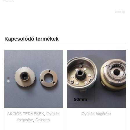
– – –
kkod:98
Kapcsolódó termékek
,
AKCIÓS TERMÉKEK
Gyújtás
Gyújtás forgórész
,
forgórész
Önindító