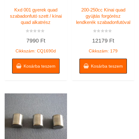
Kxd 001 gyerek quad
200-250cc Kínai quad
szabadonfutó szett / kínai
gyújtás forgórész
quad alkatrész
lendkerék szabadonfutóval
Értékelés:
Értékelés:
7990
Ft
12179
Ft
0
0
/
/
5
5
Cikkszám: CQ1690d
Cikkszám: 179
Kosárba teszem
Kosárba teszem