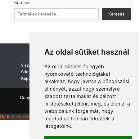
Keresés
Keresés
Az oldal sütiket használ
V
isszaküldési és visszatérítési szabályza
t
Az oldal sütiket és egyéb
Adatvédelem /GDPR
nyomkövető technológiákat
Kapcsolat
alkalmaz, hogy javítsa a böngészési
élményét, azzal hogy személyre
szabott tartalmakat és célzott
Copyright © 2026 quadalkatreszek.com
|
Theme:
hirdetéseket jelenít meg, és elemzi a
NewStore
by ThemeFarmer
weboldalunk forgalmát, hogy
Update cookies preferences
megtudjuk honnan érkeztek a
látogatóink.