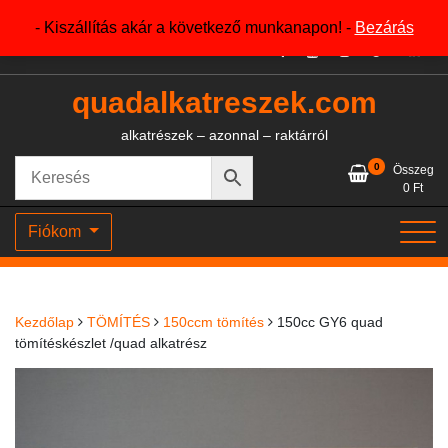
Skip
+36204327386
- Kiszállítás akár a következő munkanapon! -
Bezárás
to
content
quadalkatreszek.com
alkatrészek – azonnal – raktárról
0
Összeg
0
Ft
Fiókom
Kezdőlap
TÖMÍTÉS
150ccm tömítés
150cc GY6 quad
tömítéskészlet /quad alkatrész