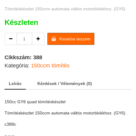
Tömítéskészlet 150ccm automata váltós motorblokkhoz. (GY6)
Készleten
150cc
Kosárba teszem
GY6
quad
tömítéskészlet
Cikkszám:
388
/quad
Kategória:
150ccm tömítés
alkatrész
quantity
Leírás
Kérdések / Vélemények (0)
150cc GY6 quad tömítéskészlet
Tömítéskészlet 150ccm automata váltós motorblokkhoz. (GY6) .
c388c
– – –