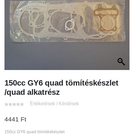
150cc GY6 quad tömítéskészlet
/quad alkatrész
Értékelések / Kérdések
4441
Ft
150cc GY6 quad tömítéskészlet