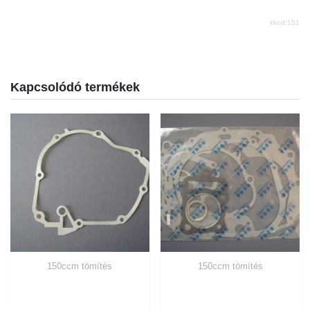
kkod:151
Kapcsolódó termékek
150ccm tömítés
150ccm tömítés