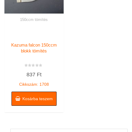
150ccm tömítés
Kazuma falcon 150ccm
blokk tömítés
Értékelés:
837
Ft
0
/
5
Cikkszám: 1708
Kosárba teszem