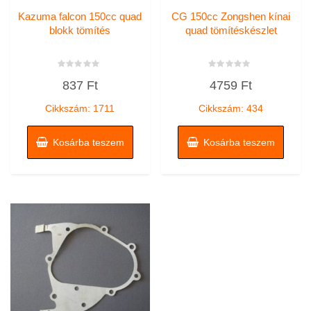
Kazuma falcon 150cc quad
CG 150cc Zongshen kínai
blokk tömítés
quad tömítéskészlet
Értékelés:
Értékelés:
837
Ft
4759
Ft
0
0
/
/
5
5
Cikkszám: 1711
Cikkszám: 434
Kosárba teszem
Kosárba teszem