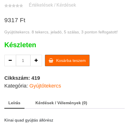
Értékelések / Kérdések
9317
Ft
Gyújtótekercs. 8 tekercs, jeladó, 5 szálas, 3 ponton felfogatott!
Készleten
200-
Kosárba teszem
250cc
Quad
gyújtás
Cikkszám:
419
állórész
Kategória:
Gyújtótekercs
gyújtótekercs
/quad
alkatrész
Leírás
Kérdések / Vélemények (0)
quantity
Kínai quad gyújtás állórész