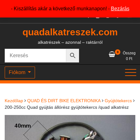
Skip
+36204327386
- Kiszállítás akár a következő munkanapon! -
Bezárás
to
content
quadalkatreszek.com
alkatrészek – azonnal – raktárról
0
Összeg
0
Ft
Fiókom
Kezdőlap
QUAD ÉS DIRT BIKE ELEKTRONIKA
Gyújtótekercs
200-250cc Quad gyújtás állórész gyújtótekercs /quad alkatrész