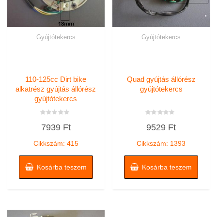
Gyújtótekercs
Gyújtótekercs
110-125cc Dirt bike
Quad gyújtás állórész
alkatrész gyújtás állórész
gyújtótekercs
gyújtótekercs
Értékelés:
Értékelés:
7939
Ft
9529
Ft
0
0
/
/
5
5
Cikkszám: 415
Cikkszám: 1393
Kosárba teszem
Kosárba teszem