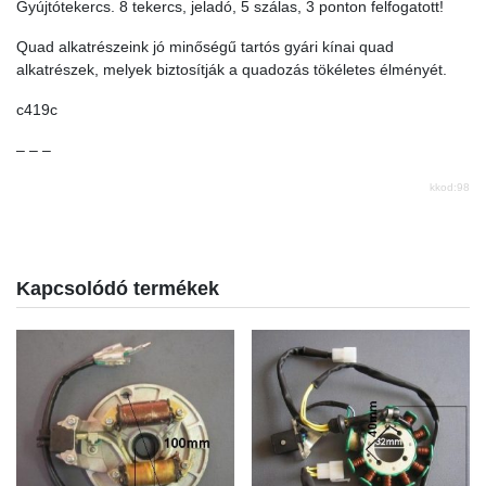
Gyújtótekercs. 8 tekercs, jeladó, 5 szálas, 3 ponton felfogatott!
Quad alkatrészeink jó minőségű tartós gyári kínai quad
alkatrészek, melyek biztosítják a quadozás tökéletes élményét.
c419c
– – –
kkod:98
Kapcsolódó termékek