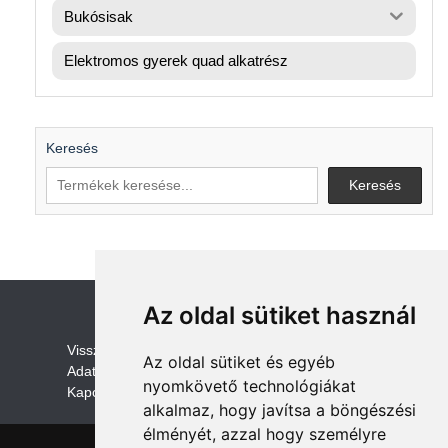
Bukósisak
Elektromos gyerek quad alkatrész
Keresés
Keresés
Az oldal sütiket használ
V
isszaküldési és visszatérítési szabályza
t
Az oldal sütiket és egyéb
Adatvédelem /GDPR
nyomkövető technológiákat
Kapcsolat
alkalmaz, hogy javítsa a böngészési
élményét, azzal hogy személyre