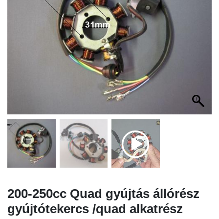
200-250cc Quad gyújtás állórész
gyújtótekercs /quad alkatrész