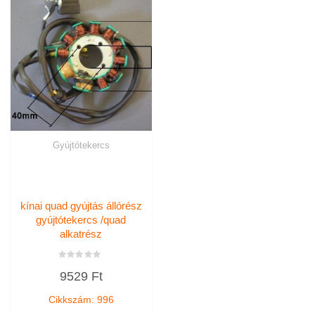
Gyújtótekercs
kínai quad gyújtás állórész
gyújtótekercs /quad
alkatrész
Értékelés:
9529
Ft
0
/
5
Cikkszám: 996