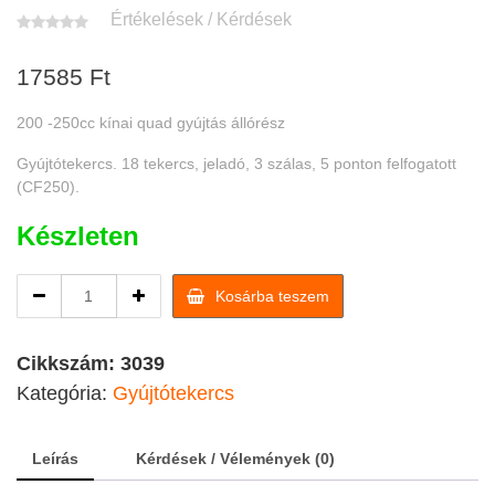
Értékelések / Kérdések
17585
Ft
200 -250cc kínai quad gyújtás állórész
Gyújtótekercs. 18 tekercs, jeladó, 3 szálas, 5 ponton felfogatott
(CF250).
Készleten
200
Kosárba teszem
-250cc
kínai
quad
Cikkszám:
3039
gyújtás
Kategória:
Gyújtótekercs
állórész
quantity
Leírás
Kérdések / Vélemények (0)