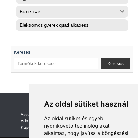
Bukósisak
Elektromos gyerek quad alkatrész
Keresés
Keresés
Az oldal sütiket használ
V
isszaküldési és visszatérítési szabályza
t
Az oldal sütiket és egyéb
Adatvédelem /GDPR
nyomkövető technológiákat
Kapcsolat
alkalmaz, hogy javítsa a böngészési