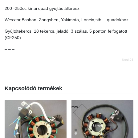
200 -250cc kínai quad gyújtás állórész
Wexxtor,Bashan, Zongshen, Yakimoto, Loncin,stb… quadokhoz
Gyújtótekercs. 18 tekercs, jeladó, 3 szálas, 5 ponton felfogatott
(CF250).
– – –
kkod:98
Kapcsolódó termékek