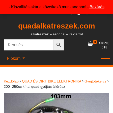
Skip
+36204327386
- Kiszállítás akár a következő munkanapon! -
Bezárás
to
content
quadalkatreszek.com
alkatrészek – azonnal – raktárról
0
Összeg
0
Ft
Fiókom
Kezdőlap
QUAD ÉS DIRT BIKE ELEKTRONIKA
Gyújtótekercs
200 -250cc kínai quad gyújtás állórész