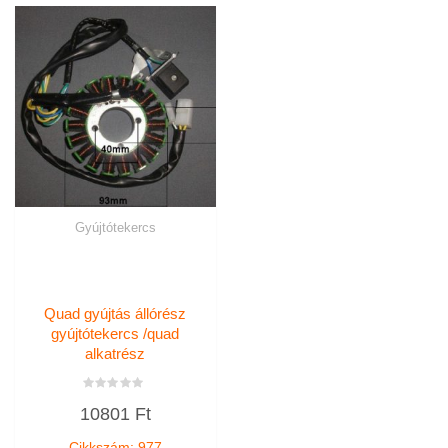
Gyújtótekercs
Quad gyújtás állórész
gyújtótekercs /quad
alkatrész
Értékelés:
10801
Ft
0
/
5
Cikkszám: 977