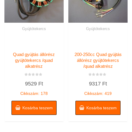
Gyújtótekercs
Gyújtótekercs
Quad gyújtás állórész
200-250cc Quad gyújtás
gyújtótekercs /quad
állórész gyújtótekercs
alkatrész
/quad alkatrész
Értékelés:
Értékelés:
9529
Ft
9317
Ft
0
0
/
/
5
5
Cikkszám: 178
Cikkszám: 419
Kosárba teszem
Kosárba teszem