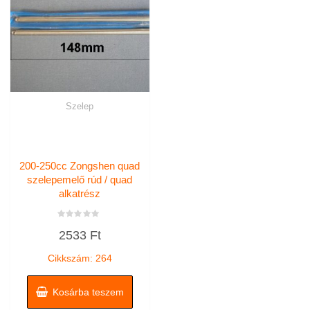
Szelep
200-250cc Zongshen quad
szelepemelő rúd / quad
alkatrész
Értékelés:
2533
Ft
0
/
5
Cikkszám: 264
Kosárba teszem