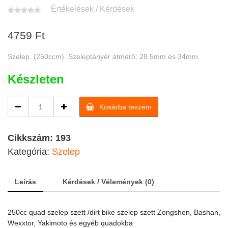
Értékelések / Kérdések
4759
Ft
Szelep. (250ccm). Szeleptányér átmérő: 28.5mm és 34mm.
Készleten
250cc
Kosárba teszem
quad
/dirt
bike
Cikkszám:
193
szelep
Kategória:
Szelep
szett
/
quad
Leírás
Kérdések / Vélemények (0)
alkatrész
quantity
250cc quad szelep szett /dirt bike szelep szett Zongshen, Bashan,
Wexxtor, Yakimoto és egyéb quadokba