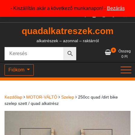
Skip
+36204327386
- Kiszállítás akár a következő munkanapon! -
Bezárás
to
content
quadalkatreszek.com
alkatrészek – azonnal – raktárról
0
Összeg
0
Ft
Fiókom
Kezdőlap
MOTOR-VÁLTÓ
Szelep
250cc quad /dirt bike
szelep szett / quad alkatrész