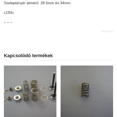
Szeleptányér átmérő: 28.5mm és 34mm.
c193c
– – –
kkod:120
Kapcsolódó termékek