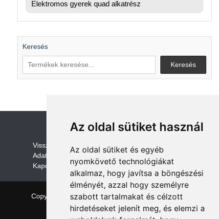
Elektromos gyerek quad alkatrész
Keresés
Keresés
Az oldal sütiket használ
V
isszaküldési és visszatérítési szabályza
t
Az oldal sütiket és egyéb
Adatvédelem /GDPR
nyomkövető technológiákat
Kapcsolat
alkalmaz, hogy javítsa a böngészési
élményét, azzal hogy személyre
szabott tartalmakat és célzott
Copyright © 2026 quadalkatreszek.com
|
Theme:
NewStore
by ThemeFarmer
hirdetéseket jelenít meg, és elemzi a