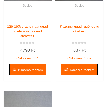
Szelep
Szelep
125-150cc automata quad
Kazuma quad rugó /quad
szelepszett / quad
alkatrész
alkatrész
Értékelés:
Értékelés:
4790
Ft
837
Ft
0
0
/
/
5
5
Cikkszám: 444
Cikkszám: 1082
Kosárba teszem
Kosárba teszem