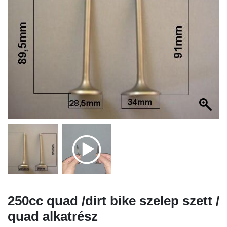
250cc quad /dirt bike szelep szett /
quad alkatrész