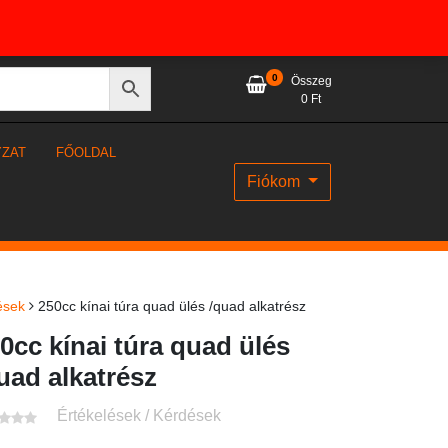
0
Összeg
0
Ft
YZAT
FŐOLDAL
Fiókom
ések
250cc kínai túra quad ülés /quad alkatrész
0cc kínai túra quad ülés
uad alkatrész
Értékelések / Kérdések