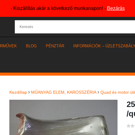
- Kiszállítás akár a következő munkanapon! -
Bezárás
ÁRMŰVEK
BLOG
PÉNZTÁR
INFORMÁCIÓK – ÜZLETSZABÁL
Kezdőlap
MŰANYAG ELEM, KAROSSZÉRIA
Quad és motor ül
25
/q