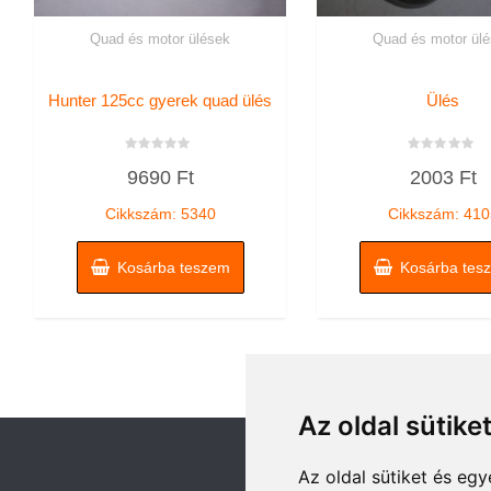
Quad és motor ülések
Quad és motor ül
Hunter 125cc gyerek quad ülés
Ülés
Értékelés:
Értékelés:
9690
Ft
2003
Ft
0
0
/
/
5
5
Cikkszám: 5340
Cikkszám: 410
Kosárba teszem
Kosárba tes
Az oldal sütike
Az oldal sütiket és e