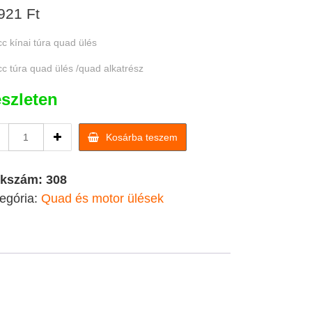
921
Ft
c kínai túra quad ülés
c túra quad ülés /quad alkatrész
szleten
250cc
Kosárba teszem
kínai
túra
quad
kkszám:
308
ülés
egória:
Quad és motor ülések
/quad
alkatrész
quantity