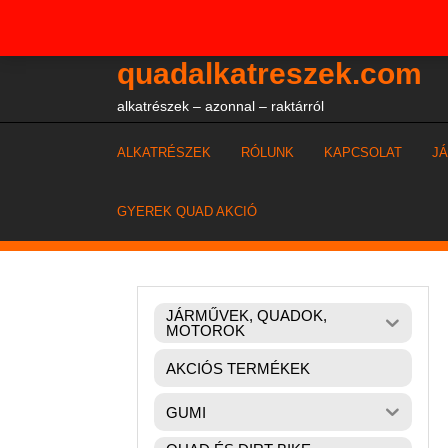
Skip
+36204327386
to
content
quadalkatreszek.com
alkatrészek – azonnal – raktárról
ALKATRÉSZEK
RÓLUNK
KAPCSOLAT
J
GYEREK QUAD AKCIÓ
JÁRMŰVEK, QUADOK,
MOTOROK
AKCIÓS TERMÉKEK
GUMI