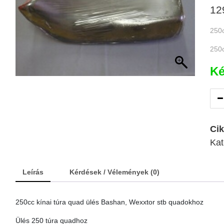
12
250c
250c
Ké
Ci
Kat
Leírás
Kérdések / Vélemények (0)
250cc kínai túra quad ülés Bashan, Wexxtor stb quadokhoz
Ülés 250 túra quadhoz