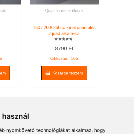
ések
Quad és motor ülések
150 / 200/ 250cc kínai quad ülés
/quad alkatrész
Értékelés:
8790
Ft
5.00
/ 5
5
Cikkszám: 105
zem
Kosárba teszem
t használ
gyéb nyomkövető technológiákat alkalmaz, hogy