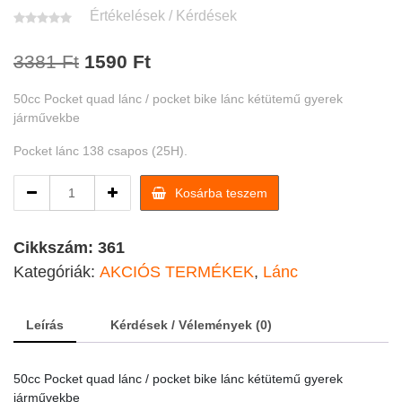
Értékelések / Kérdések
Original
Current
3381
Ft
1590
Ft
price
price
50cc Pocket quad lánc / pocket bike lánc kétütemű gyerek
was:
is:
járművekbe
3381 Ft.
1590 Ft.
Pocket lánc 138 csapos (25H).
50cc
Kosárba teszem
Pocket
quad
lánc
Cikkszám:
361
/
Kategóriák:
AKCIÓS TERMÉKEK
,
Lánc
pocket
bike
lánc
Leírás
Kérdések / Vélemények (0)
quantity
50cc Pocket quad lánc / pocket bike lánc kétütemű gyerek
járművekbe