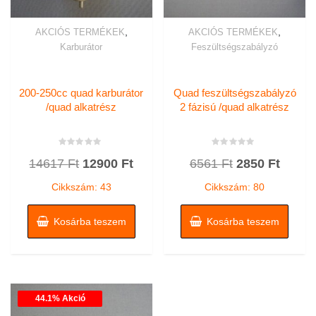
,
,
AKCIÓS TERMÉKEK
AKCIÓS TERMÉKEK
Karburátor
Feszültségszabályzó
200-250cc quad karburátor
Quad feszültségszabályzó
/quad alkatrész
2 fázisú /quad alkatrész
Értékelés:
Értékelés:
Original
Current
Original
Curren
14617
Ft
12900
Ft
6561
Ft
2850
Ft
0
0
/
/
price
price
price
price
5
5
Cikkszám: 43
Cikkszám: 80
was:
is:
was:
is:
14617 Ft.
12900 Ft.
6561 Ft.
2850 F
Kosárba teszem
Kosárba teszem
44.1% Akció