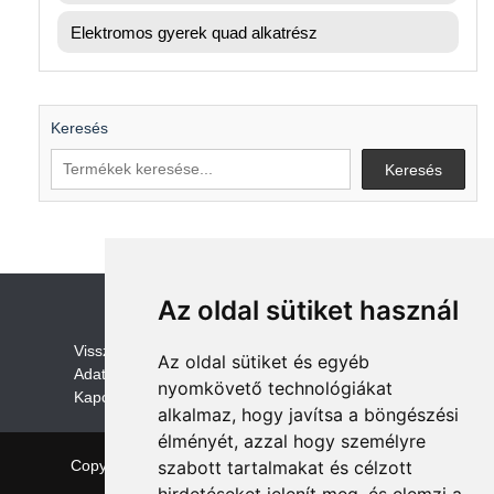
Elektromos gyerek quad alkatrész
Keresés
Keresés
Az oldal sütiket használ
V
isszaküldési és visszatérítési szabályza
t
Az oldal sütiket és egyéb
Adatvédelem /GDPR
nyomkövető technológiákat
Kapcsolat
alkalmaz, hogy javítsa a böngészési
élményét, azzal hogy személyre
szabott tartalmakat és célzott
Copyright © 2026 quadalkatreszek.com
|
Theme:
NewStore
by ThemeFarmer