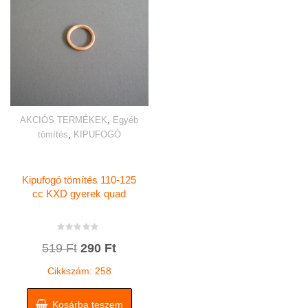
,
AKCIÓS TERMÉKEK
Egyéb
,
tömítés
KIPUFOGÓ
Kipufogó tömítés 110-125
cc KXD gyerek quad
Értékelés:
Original
Current
519
Ft
290
Ft
0
/
price
price
5
Cikkszám: 258
was:
is:
519 Ft.
290 Ft.
Kosárba teszem