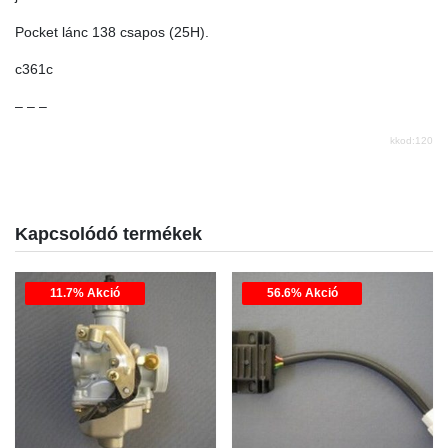
Pocket lánc 138 csapos (25H).
c361c
– – –
kkod:120
Kapcsolódó termékek
11.7% Akció
56.6% Akció