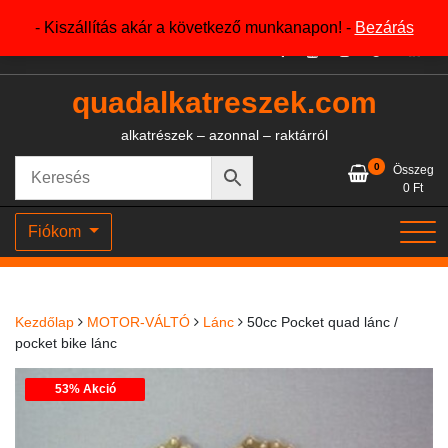
Skip
+36204327386
- Kiszállítás akár a következő munkanapon! -
Bezárás
to
content
quadalkatreszek.com
alkatrészek – azonnal – raktárról
0
Összeg
0
Ft
Fiókom
Kezdőlap
MOTOR-VÁLTÓ
Lánc
50cc Pocket quad lánc /
pocket bike lánc
53% Akció