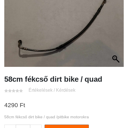
58cm fékcső dirt bike / quad
Értékelések / Kérdések
4290
Ft
58cm fékcső dirt bike / quad /pitbike motorokra
58cm