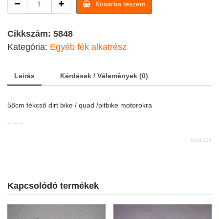
Kosárba teszem
fékcső
dirt
bike
Cikkszám:
5848
/
Kategória:
Egyéb fék alkatrész
quad
quantity
Leírás
Kérdések / Vélemények (0)
58cm fékcső dirt bike / quad /pitbike motorokra
– – –
kkod:129
Kapcsolódó termékek