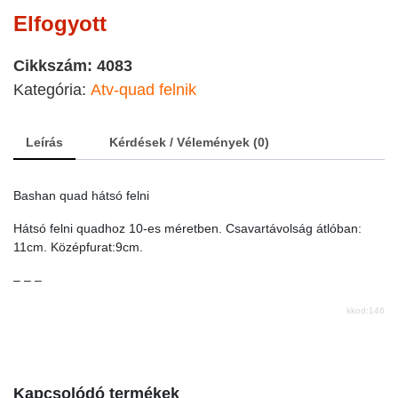
Elfogyott
Cikkszám:
4083
Kategória:
Atv-quad felnik
Leírás
Kérdések / Vélemények (0)
Bashan quad hátsó felni
Hátsó felni quadhoz 10-es méretben. Csavartávolság átlóban:
11cm. Középfurat:9cm.
– – –
kkod:146
Kapcsolódó termékek