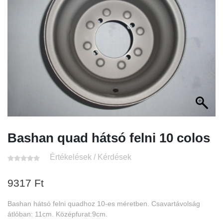
Bashan quad hátsó felni 10 colos
Értékelések / Kérdések
9317
Ft
Bashan hátsó felni quadhoz 10-es méretben. Csavartávolság
átlóban: 11cm. Középfurat:9cm.