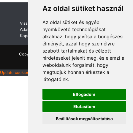
Az oldal sütiket használ
Az oldal sütiket és egyéb
V
isszaküldési és visszatérítési szabályza
t
nyomkövető technológiákat
Adatvédelem /GDPR
Kapcsolat
alkalmaz, hogy javítsa a böngészési
élményét, azzal hogy személyre
szabott tartalmakat és célzott
Copyright © 2026 quadalkatreszek.com
|
Theme:
hirdetéseket jelenít meg, és elemzi a
NewStore
by ThemeFarmer
weboldalunk forgalmát, hogy
megtudjuk honnan érkeztek a
Update cookies preferences
látogatóink.
Elfogadom
Elutasítom
Beállítások megváltoztatása