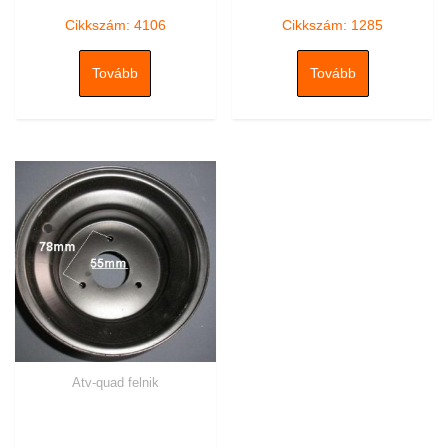
/
/
5
5
Cikkszám: 4106
Cikkszám: 1285
Tovább
Tovább
Atv-quad felnik