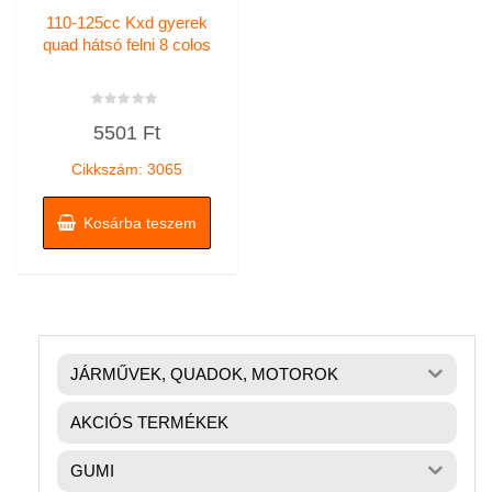
110-125cc Kxd gyerek
quad hátsó felni 8 colos
Értékelés:
5501
Ft
0
/
5
Cikkszám: 3065
Kosárba teszem
JÁRMŰVEK, QUADOK, MOTOROK
AKCIÓS TERMÉKEK
GUMI