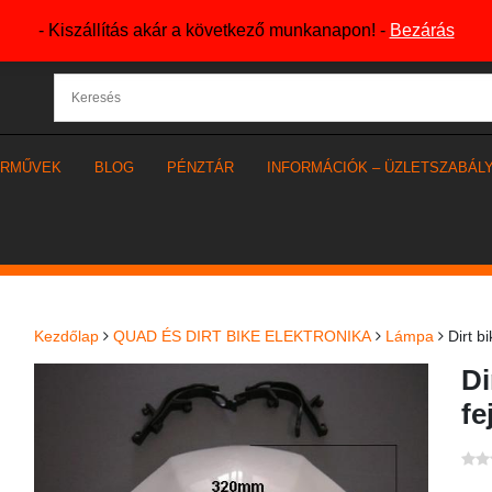
- Kiszállítás akár a következő munkanapon! -
Bezárás
ÁRMŰVEK
BLOG
PÉNZTÁR
INFORMÁCIÓK – ÜZLETSZABÁL
Kezdőlap
QUAD ÉS DIRT BIKE ELEKTRONIKA
Lámpa
Dirt b
Di
fe