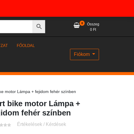
0
Összeg
0
Ft
YZAT
FŐOLDAL
Fiókom
ike motor Lámpa + fejidom fehér színben
rt bike motor Lámpa +
jidom fehér színben
Értékelések / Kérdések