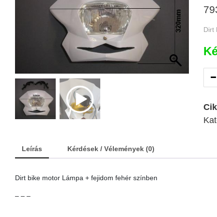
79
Dirt
Ké
Ci
Kat
Leírás
Kérdések / Vélemények (0)
Dirt bike motor Lámpa + fejidom fehér színben
– – –