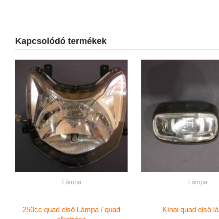
Kapcsolódó termékek
Lámpa
Lámpa
250cc quad első Lámpa / quad
Kínai quad első 