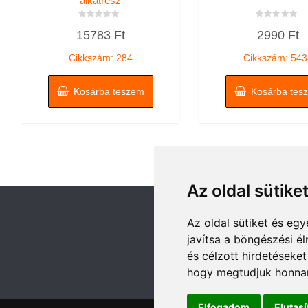
alkatrész
Értékelés:
Értékelés:
15783
Ft
2990
Ft
0
0
/
/
5
5
Cikkszám: 284
Cikkszám: 543
Kosárba teszem
Kosárba tes
Az oldal sütike
Az oldal sütiket és e
javítsa a böngészési é
és célzott hirdetéseket
hogy megtudjuk honnan
Elfogadom
Elutas