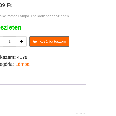
39
Ft
 bike motor Lámpa + fejidom fehér színben
szleten
Dirt
Kosárba teszem
bike
motor
Lámpa
kkszám:
4179
+
egória:
Lámpa
fejidom
fehér
színben
quantity
kkod:98