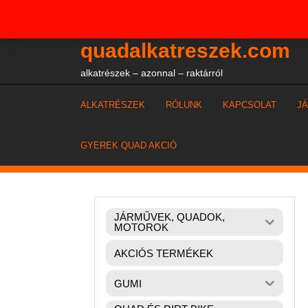
Skip
+36204327386
to
content
quadalkatreszek.com
alkatrészek – azonnal – raktárról
ALKATRÉSZEK
RÓLUNK
KAPCSOLAT
J
GYEREK QUAD AKCIÓ
JÁRMŰVEK, QUADOK,
MOTOROK
AKCIÓS TERMÉKEK
GUMI