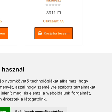
alkatrész
Értékelés:
3911
Ft
0
/
5
5
Cikkszám: 55
zem
Kosárba teszem
t használ
gyéb nyomkövető technológiákat alkalmaz, hogy
lményét, azzal hogy személyre szabott tartalmakat
 jelenít meg, és elemzi a weboldalunk forgalmát,
 érkeztek a látogatóink.
ítom
Beállítások megváltoztatása