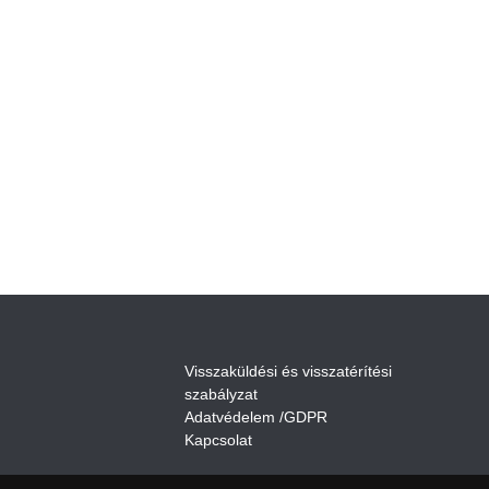
V
isszaküldési és visszatérítési
szabályza
t
Adatvédelem /GDPR
Kapcsolat