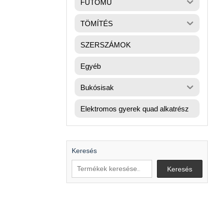
FUTÓMŰ
TÖMÍTÉS
SZERSZÁMOK
Egyéb
Bukósisak
Elektromos gyerek quad alkatrész
Keresés
Keresés