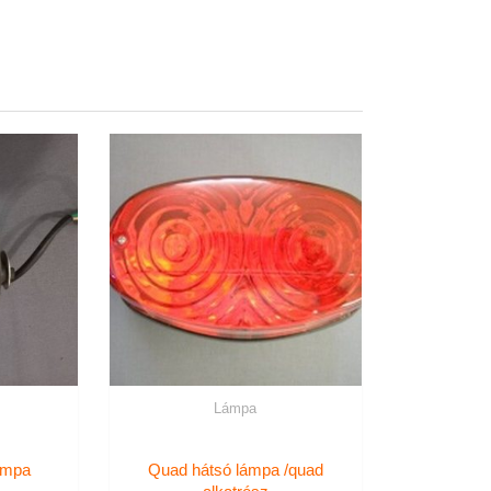
Lámpa
lámpa
Quad hátsó lámpa /quad