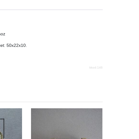
hoz
ret: 50x22x10.
kkod:146