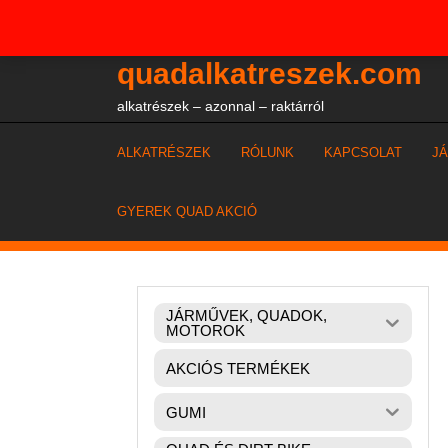
Skip
+36204327386
to
content
quadalkatreszek.com
alkatrészek – azonnal – raktárról
ALKATRÉSZEK
RÓLUNK
KAPCSOLAT
J
GYEREK QUAD AKCIÓ
JÁRMŰVEK, QUADOK,
MOTOROK
AKCIÓS TERMÉKEK
GUMI