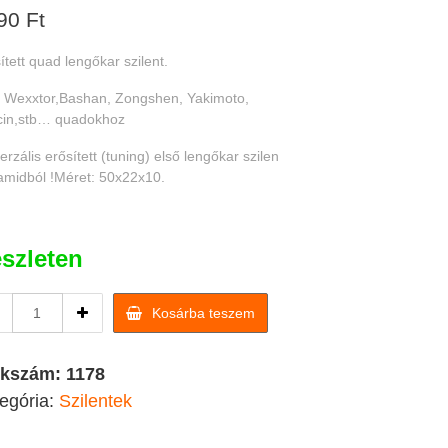
90
Ft
ített quad lengőkar szilent.
 Wexxtor,Bashan, Zongshen, Yakimoto,
cin,stb… quadokhoz
erzális erősített (tuning) első lengőkar szilen
midból !Méret: 50x22x10.
szleten
Erősített
Kosárba teszem
quad
lengőkar
szilent
kkszám:
1178
quantity
egória:
Szilentek