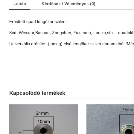
Leírás
Kérdések / Vélemények (0)
Erősített quad lengőkar szilent.
Kxd, Wexxtor,Bashan, Zongshen, Yakimoto, Loncin,stb… quadok
Univerzális erősített (tuning) első lengőkar szilen danamidból !Mé
– – –
Kapcsolódó termékek