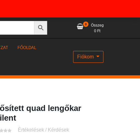
0
Összeg
0
Ft
YZAT
FŐOLDAL
Fiókom
ősített quad lengőkar
ilent
Értékelések / Kérdések