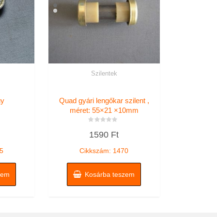
Szilentek
gy
Quad gyári lengőkar szilent ,
méret: 55×21 ×10mm
Értékelés:
1590
Ft
0
/
5
5
Cikkszám: 1470
zem
Kosárba teszem