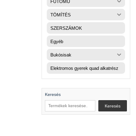
FUTÓMŰ
TÖMÍTÉS
SZERSZÁMOK
Egyéb
Bukósisak
Elektromos gyerek quad alkatrész
Keresés
Keresés