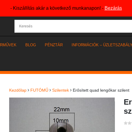
- Kiszállítás akár a következő munkanapon! -
Bezárás
ÁRMŰVEK
BLOG
PÉNZTÁR
INFORMÁCIÓK – ÜZLETSZABÁL
Kezdőlap
FUTÓMŰ
Szilentek
Erősített quad lengőkar szilent
Er
sz