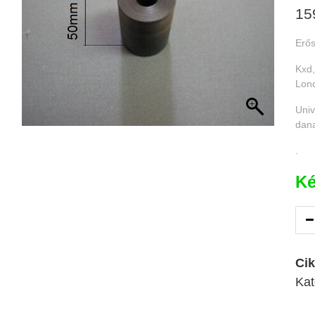
15
Erős
Kxd,
Lon
Univ
dana
.
Ké
Ci
Kat