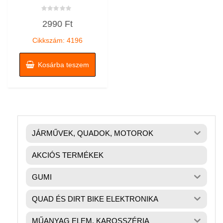
Értékelés:
2990
Ft
0
/
5
Cikkszám: 4196
Kosárba teszem
JÁRMŰVEK, QUADOK, MOTOROK
AKCIÓS TERMÉKEK
GUMI
QUAD ÉS DIRT BIKE ELEKTRONIKA
MŰANYAG ELEM, KAROSSZÉRIA