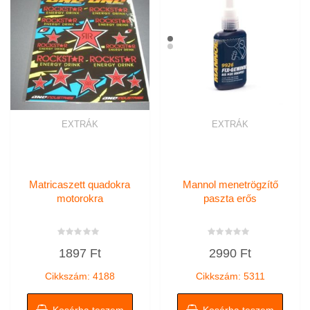
EXTRÁK
EXTRÁK
Matricaszett quadokra
Mannol menetrögzítő
motorokra
paszta erős
Értékelés:
Értékelés:
1897
Ft
2990
Ft
0
0
/
/
5
5
Cikkszám: 4188
Cikkszám: 5311