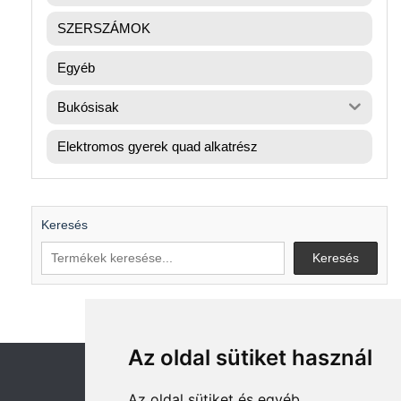
SZERSZÁMOK
Egyéb
Bukósisak
Elektromos gyerek quad alkatrész
Keresés
Keresés
Az oldal sütiket használ
Az oldal sütiket és egyéb