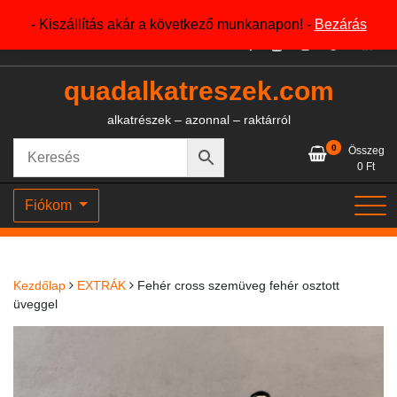
Skip
+36204327386
- Kiszállítás akár a következő munkanapon! -
Bezárás
to
content
quadalkatreszek.com
alkatrészek – azonnal – raktárról
0
Összeg
0
Ft
Fiókom
Kezdőlap
EXTRÁK
Fehér cross szemüveg fehér osztott
üveggel