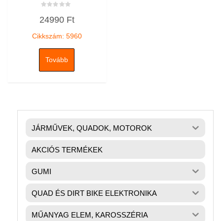
Értékelés:
24990
Ft
0
/
5
Cikkszám: 5960
Tovább
JÁRMŰVEK, QUADOK, MOTOROK
AKCIÓS TERMÉKEK
GUMI
QUAD ÉS DIRT BIKE ELEKTRONIKA
MŰANYAG ELEM, KAROSSZÉRIA