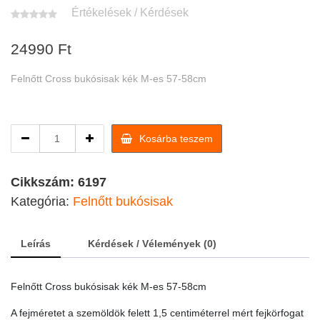
Értékelések / Kérdések
24990
Ft
Felnőtt Cross bukósisak kék M-es 57-58cm
Felnőtt
Kosárba teszem
Cross
bukósisak
kék
Cikkszám:
6197
M-
Kategória:
Felnőtt bukósisak
es
57-
58cm
Leírás
Kérdések / Vélemények (0)
quantity
Felnőtt Cross bukósisak kék M-es 57-58cm
A fejméretet a szemöldök felett 1,5 centiméterrel mért fejkörfogat