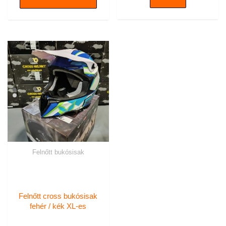
Felnőtt bukósisak
Felnőtt cross bukósisak
fehér / kék XL-es