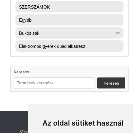
SZERSZÁMOK
Egyéb
Bukósisak
Elektromos gyerek quad alkatrész
Keresés
Keresés
Az oldal sütiket használ
V
isszaküldési és visszatérítési szabályza
t