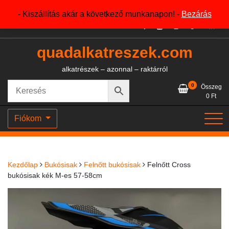
Skip
+36204327386
- Kiszállítás akár a következő munkanapon! -
Bezárás
to
content
quadalkatreszek.com
alkatrészek – azonnal – raktárról
0
Összeg
0
Ft
Fiókom
Kezdőlap
Bukósisak
Felnőtt bukósisak
Felnőtt Cross
bukósisak kék M-es 57-58cm