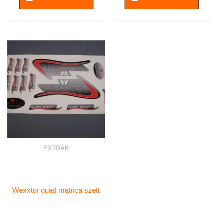
EXTRÁK
Wexxtor quad matrica szett