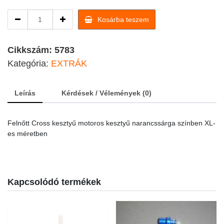
Felnőtt
Kosárba teszem
cross
kesztyű
narancssárga
Cikkszám:
5783
XL-
Kategória:
EXTRÁK
es
quantity
Leírás
Kérdések / Vélemények (0)
Felnőtt Cross kesztyű motoros kesztyű narancssárga színben XL-
es méretben
Kapcsolódó termékek