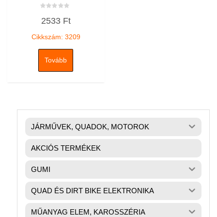
Értékelés:
2533
Ft
0
/
5
Cikkszám: 3209
Tovább
JÁRMŰVEK, QUADOK, MOTOROK
AKCIÓS TERMÉKEK
GUMI
QUAD ÉS DIRT BIKE ELEKTRONIKA
MŰANYAG ELEM, KAROSSZÉRIA