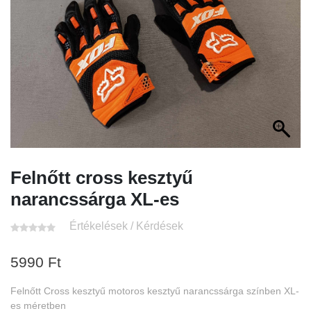
Felnőtt cross kesztyű
narancssárga XL-es
Értékelések / Kérdések
5990
Ft
Felnőtt Cross kesztyű motoros kesztyű narancssárga színben XL-
es méretben