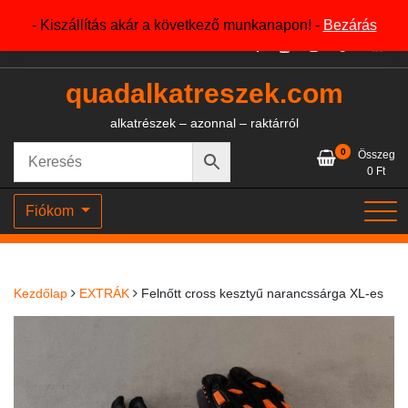
Skip
+36204327386
- Kiszállítás akár a következő munkanapon! -
Bezárás
to
content
quadalkatreszek.com
alkatrészek – azonnal – raktárról
0
Összeg
0
Ft
Fiókom
Kezdőlap
EXTRÁK
Felnőtt cross kesztyű narancssárga XL-es