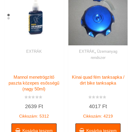
,
EXTRÁK
EXTRÁK
Üzemanyag
rendszer
Mannol menetrögzítő
Kínai quad fém tanksapka /
paszta közepes esősségű
dirt bike tanksapka
(nagy 50ml)
Értékelés:
Értékelés:
2639
Ft
4017
Ft
0
0
/
/
5
5
Cikkszám: 5312
Cikkszám: 4219
Kosárba teszem
Kosárba teszem