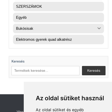
SZERSZÁMOK
Egyéb
Bukósisak
Elektromos gyerek quad alkatrész
Keresés
Keresés
Az oldal sütiket használ
Az oldal sütiket és egyéb
V
isszaküldési és visszatérítési szabályza
t