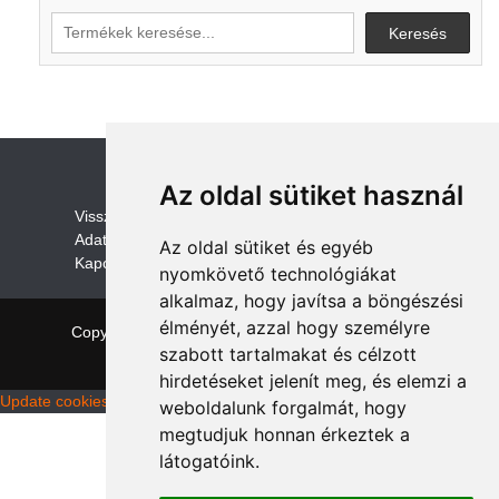
Keresés
Az oldal sütiket használ
V
isszaküldési és visszatérítési szabályza
t
Adatvédelem /GDPR
Az oldal sütiket és egyéb
Kapcsolat
nyomkövető technológiákat
alkalmaz, hogy javítsa a böngészési
élményét, azzal hogy személyre
Copyright © 2026 quadalkatreszek.com
|
Theme:
szabott tartalmakat és célzott
NewStore
by ThemeFarmer
hirdetéseket jelenít meg, és elemzi a
Update cookies preferences
weboldalunk forgalmát, hogy
megtudjuk honnan érkeztek a
látogatóink.