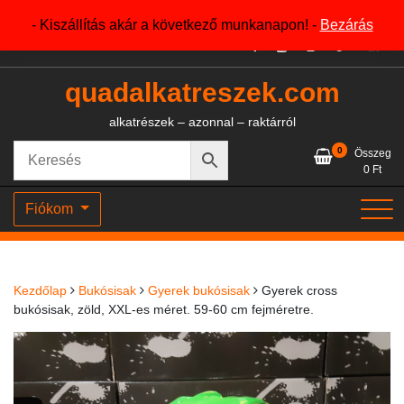
Skip
+36204327386
- Kiszállítás akár a következő munkanapon! -
Bezárás
to
content
quadalkatreszek.com
alkatrészek – azonnal – raktárról
0
Összeg
0
Ft
Fiókom
Kezdőlap
Bukósisak
Gyerek bukósisak
Gyerek cross
bukósisak, zöld, XXL-es méret. 59-60 cm fejméretre.