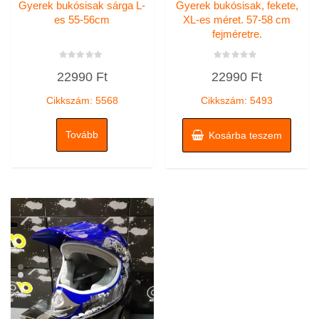
Gyerek bukósisak sárga L-
Gyerek bukósisak, fekete,
es 55-56cm
XL-es méret. 57-58 cm
fejméretre.
Értékelés:
Értékelés:
22990
Ft
22990
Ft
0
0
/
/
5
5
Cikkszám: 5568
Cikkszám: 5493
Tovább
Kosárba teszem