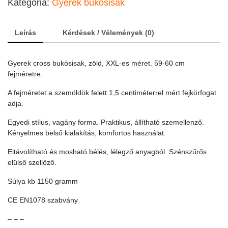
Kategória:
Gyerek bukósisak
es
méret.
59-
Leírás
Kérdések / Vélemények (0)
60
cm
fejméretre.
Gyerek cross bukósisak, zöld, XXL-es méret. 59-60 cm
quantity
fejméretre.
A fejméretet a szemöldök felett 1,5 centiméterrel mért fejkörfogat
adja.
Egyedi stílus, vagány forma. Praktikus, állítható szemellenző.
Kényelmes belső kialakítás, komfortos használat.
Eltávolítható és mosható bélés, lélegző anyagból. Szénszűrős
elülső szellőző.
Súlya kb 1150 gramm
CE EN1078 szabvány
– – –