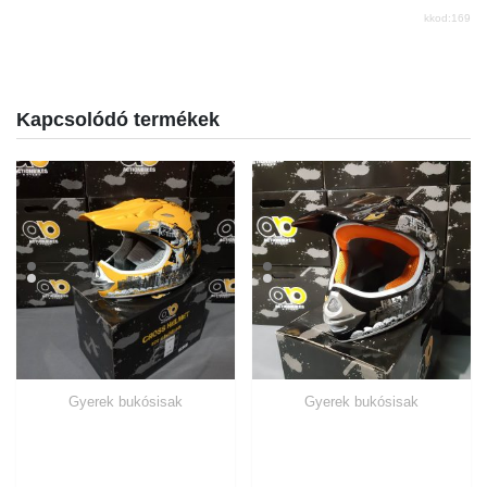
kkod:169
Kapcsolódó termékek
Gyerek bukósisak
Gyerek bukósisak