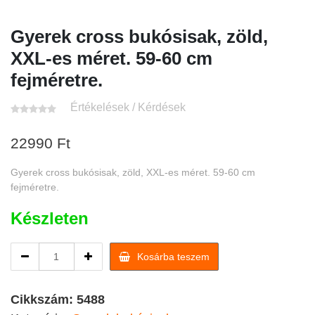
Gyerek cross bukósisak, zöld,
XXL-es méret. 59-60 cm
fejméretre.
Értékelések / Kérdések
22990
Ft
Gyerek cross bukósisak, zöld, XXL-es méret. 59-60 cm
fejméretre.
Készleten
Gyerek
Kosárba teszem
cross
bukósisak,
zöld,
Cikkszám:
5488
XXL-