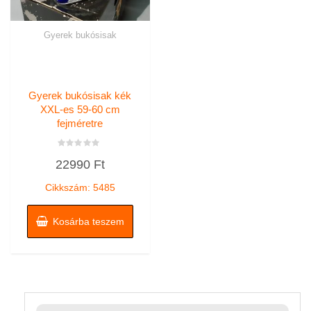
Gyerek bukósisak
Gyerek bukósisak kék
XXL-es 59-60 cm
fejméretre
Értékelés:
22990
Ft
0
/
5
Cikkszám: 5485
Kosárba teszem