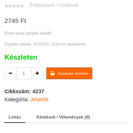
Értékelések / Kérdések
2745
Ft
Kínai quad gyújtás jeladó
Gyújtás jeladó, GY6150, 110ccm quadokba
Készleten
Quad
Kosárba teszem
gyújtás
jeladó
GY6150,
Cikkszám:
4237
110ccm
Kategória:
Jeladók
quadokba
quantity
Leírás
Kérdések / Vélemények (0)