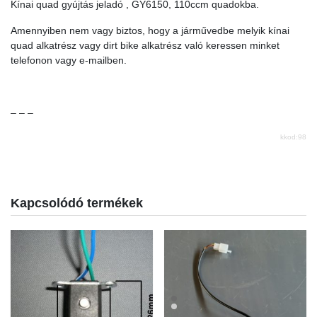
Kínai quad gyújtás jeladó , GY6150, 110ccm quadokba.
Amennyiben nem vagy biztos, hogy a járművedbe melyik kínai
quad alkatrész vagy dirt bike alkatrész való keressen minket
telefonon vagy e-mailben.
– – –
kkod:98
Kapcsolódó termékek