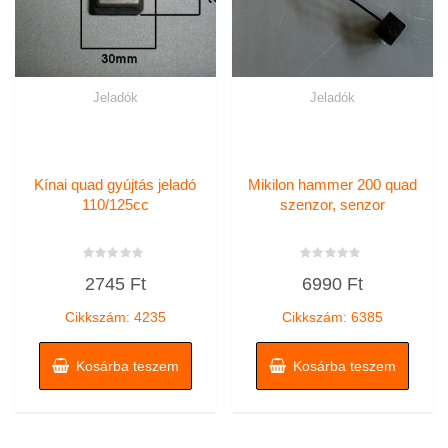
Jeladók
Jeladók
Kínai quad gyújtás jeladó
Mikilon hammer 200 quad
110/125cc
szenzor, senzor
Értékelés:
Értékelés:
2745
Ft
6990
Ft
0
0
/
/
5
5
Cikkszám: 4235
Cikkszám: 6385
Kosárba teszem
Kosárba teszem