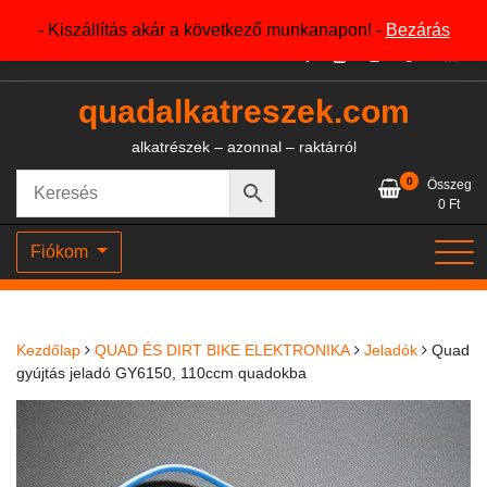
Skip
+36204327386
- Kiszállítás akár a következő munkanapon! -
Bezárás
to
content
quadalkatreszek.com
alkatrészek – azonnal – raktárról
0
Összeg
0
Ft
Fiókom
Kezdőlap
QUAD ÉS DIRT BIKE ELEKTRONIKA
Jeladók
Quad
gyújtás jeladó GY6150, 110ccm quadokba