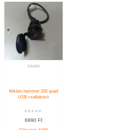
Jeladók
Mikilon hammer 200 quad
USB csatlakozó
Értékelés:
6990
Ft
0
/
5
Cikkszám: 6405