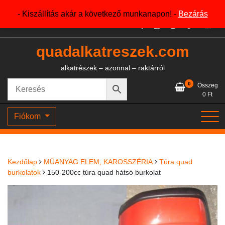
Skip
+36204327386
- Kiszállítás akár a következő munkanapon! -
Bezárás
to
content
quadalkatreszek.com
alkatrészek – azonnal – raktárról
0
Összeg
0
Ft
Fiókom
Kezdőlap
MŰANYAG ELEM, KAROSSZÉRIA
Túra quad
burkolatok
150-200cc túra quad hátsó burkolat