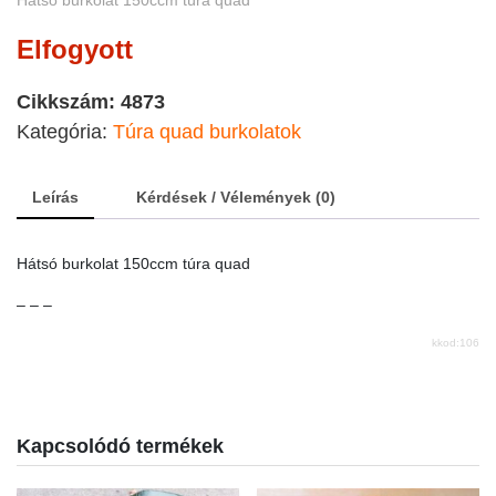
Elfogyott
Cikkszám:
4873
Kategória:
Túra quad burkolatok
Leírás
Kérdések / Vélemények (0)
Hátsó burkolat 150ccm túra quad
– – –
kkod:106
Kapcsolódó termékek