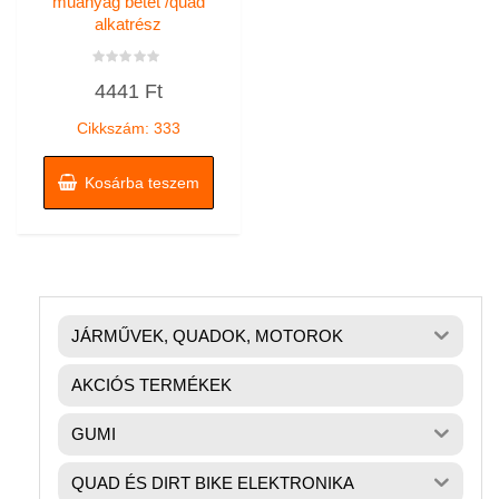
műanyag betét /quad
alkatrész
Értékelés:
4441
Ft
0
/
5
Cikkszám: 333
Kosárba teszem
JÁRMŰVEK, QUADOK, MOTOROK
AKCIÓS TERMÉKEK
GUMI
QUAD ÉS DIRT BIKE ELEKTRONIKA