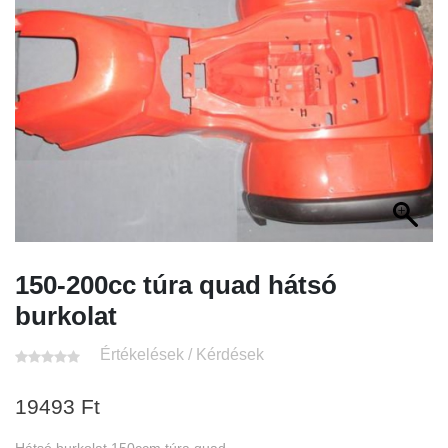
150-200cc túra quad hátsó
burkolat
Értékelések / Kérdések
19493
Ft
Hátsó burkolat 150ccm túra quad