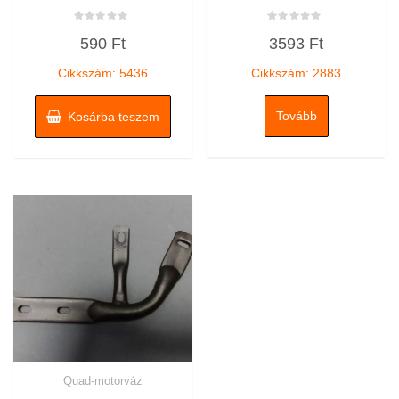
Értékelés:
Értékelés:
590
Ft
3593
Ft
0
0
/
/
5
5
Cikkszám: 5436
Cikkszám: 2883
Tovább
Kosárba teszem
Quad-motorváz