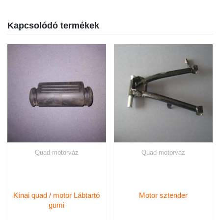
Kapcsolódó termékek
Quad-motorváz
Quad-motorváz
Kínai quad / motor Lábtartó
Motor sztender
gumi