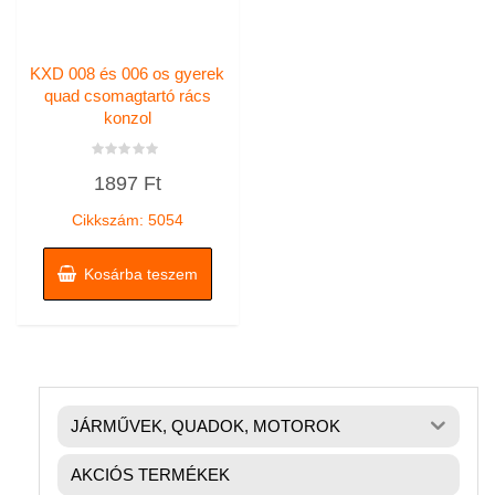
KXD 008 és 006 os gyerek
quad csomagtartó rács
konzol
Értékelés:
1897
Ft
0
/
5
Cikkszám: 5054
Kosárba teszem
JÁRMŰVEK, QUADOK, MOTOROK
AKCIÓS TERMÉKEK