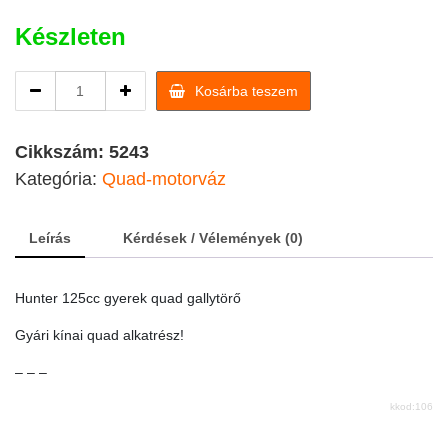
Készleten
Hunter
Kosárba teszem
125cc
gyerek
quad
Cikkszám:
5243
gallytörő
Kategória:
Quad-motorváz
quantity
Leírás
Kérdések / Vélemények (0)
Hunter 125cc gyerek quad gallytörő
Gyári kínai quad alkatrész!
– – –
kkod:106