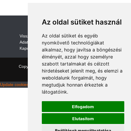
Az oldal sütiket használ
Az oldal sütiket és egyéb
V
isszaküldési és visszatérítési szabályza
t
Adatvédelem /GDPR
nyomkövető technológiákat
Kapcsolat
alkalmaz, hogy javítsa a böngészési
élményét, azzal hogy személyre
szabott tartalmakat és célzott
Copyright © 2026 quadalkatreszek.com
|
Theme:
hirdetéseket jelenít meg, és elemzi a
NewStore
by ThemeFarmer
weboldalunk forgalmát, hogy
megtudjuk honnan érkeztek a
Update cookies preferences
látogatóink.
Elfogadom
Elutasítom
Beállítások megváltoztatása