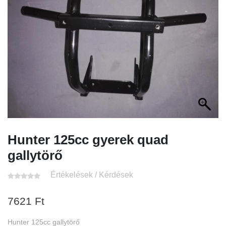
Hunter 125cc gyerek quad
gallytörő
Értékelések / Kérdések
7621
Ft
Hunter 125cc gallytörő