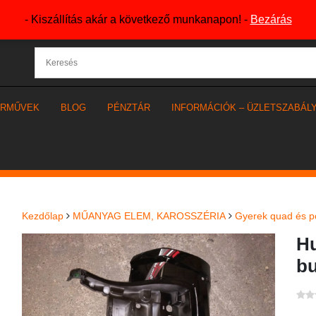
- Kiszállítás akár a következő munkanapon! -
Bezárás
ÁRMŰVEK
BLOG
PÉNZTÁR
INFORMÁCIÓK – ÜZLETSZABÁL
Kezdőlap
MŰANYAG ELEM, KAROSSZÉRIA
Gyerek quad és p
Hu
bu