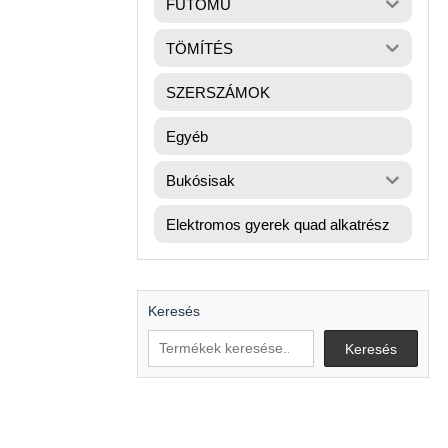
FUTÓMŰ
TÖMÍTÉS
SZERSZÁMOK
Egyéb
Bukósisak
Elektromos gyerek quad alkatrész
Keresés
Keresés