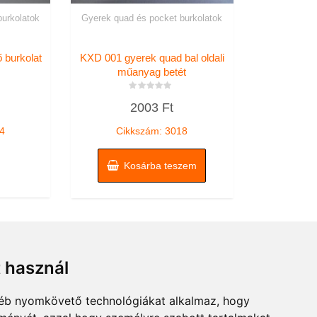
urkolatok
Gyerek quad és pocket burkolatok
 burkolat
KXD 001 gyerek quad bal oldali
műanyag betét
Értékelés:
2003
Ft
0
/
5
4
Cikkszám: 3018
Kosárba teszem
t használ
gyéb nyomkövető technológiákat alkalmaz, hogy