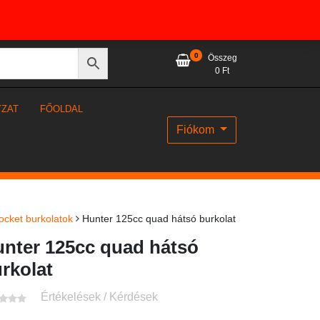
0
Összeg
0
Ft
YZAT
FŐOLDAL
Fiókom
ocket burkolatok
Hunter 125cc quad hátsó burkolat
nter 125cc quad hátsó
rkolat
Értékelések / Kérdések