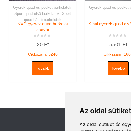
,
Gyerek quad és pocket burkolatok
Gyerek quad és pocket b
,
Sport quad első burkolatok
Sport
quad hátsó burkolatok
KXD gyerek quad burkolat
Kínai gyerek quad első
csavar
Értékelés:
Értékelés:
20
Ft
5501
Ft
0
0
/
/
5
5
Cikkszám: 5240
Cikkszám: 168
Tovább
Tovább
Az oldal sütike
Az oldal sütiket és e