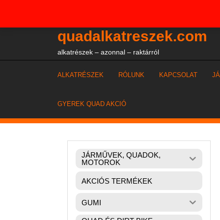
Skip
+36204327386
to
content
quadalkatreszek.com
alkatrészek – azonnal – raktárról
ALKATRÉSZEK
RÓLUNK
KAPCSOLAT
J
GYEREK QUAD AKCIÓ
JÁRMŰVEK, QUADOK,
MOTOROK
AKCIÓS TERMÉKEK
GUMI