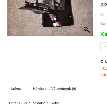
23
Hunt
Tao 
Ké
Ci
Kat
bur
Leírás
Kérdések / Vélemények (0)
Hunter 125cc quad hátsó burkolat.