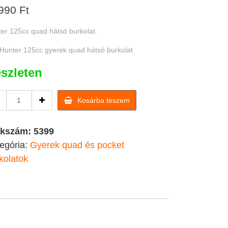
990
Ft
er 125cc quad hátsó burkolat.
Hunter 125cc gyerek quad hátsó burkolat
szleten
Hunter
Kosárba teszem
125cc
quad
hátsó
kkszám:
5399
burkolat
egória:
Gyerek quad és pocket
quantity
kolatok