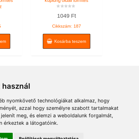
tömítés
kuplung oldali tömítés
z
Értékelés:
1049
Ft
0
/
5
5
Cikkszám: 187
zem
Kosárba teszem
t használ
gyéb nyomkövető technológiákat alkalmaz, hogy
lményét, azzal hogy személyre szabott tartalmakat
 jelenít meg, és elemzi a weboldalunk forgalmát,
 érkeztek a látogatóink.
ítom
Beállítások megváltoztatása