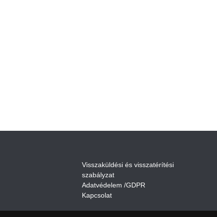
V
isszaküldési és visszatérítési
szabályza
t
Adatvédelem /GDPR
Kapcsolat