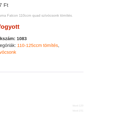
7
Ft
uma Falcon 110ccm quad szívócsonk tömítés.
fogyott
kkszám:
1083
egóriák:
110-125ccm tömítés
,
vócsonk
kkod:120
kkod:151