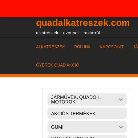
Skip
+36204327386
to
content
quadalkatreszek.com
alkatrészek – azonnal – raktárról
ALKATRÉSZEK
RÓLUNK
KAPCSOLAT
J
GYEREK QUAD AKCIÓ
JÁRMŰVEK, QUADOK,
MOTOROK
AKCIÓS TERMÉKEK
GUMI