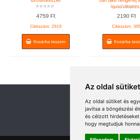
tömítéskészlet
/dirt bike hengerfej 
/quad alkatrés
Értékelés:
Értékelés:
4759
Ft
2190
Ft
0
0
/
/
5
5
Cikkszám: 2919
Cikkszám: 39
Kosárba teszem
Kosárba tes
Az oldal sütike
Az oldal sütiket és e
javítsa a böngészési é
és célzott hirdetéseket
hogy megtudjuk honnan
Elfogadom
Elutas