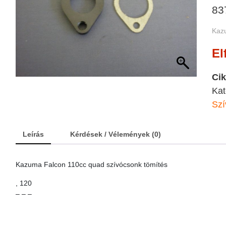
83
Kaz
El
Ci
Kat
Szí
Leírás
Kérdések / Vélemények (0)
Kazuma Falcon 110cc quad szívócsonk tömítés
, 120
– – –