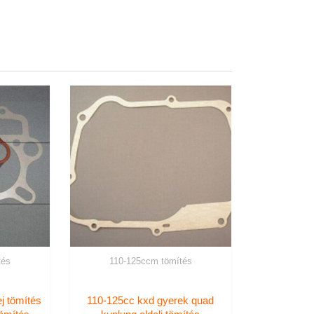
tés
110-125ccm tömítés
j tömítés
110-125cc kxd gyerek quad