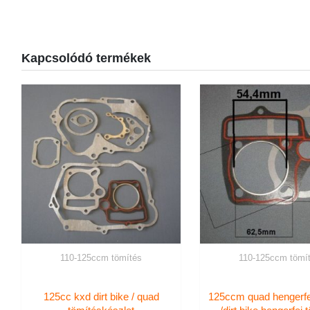
Kapcsolódó termékek
110-125ccm tömítés
110-125ccm tömí
125cc kxd dirt bike / quad
125ccm quad hengerfe