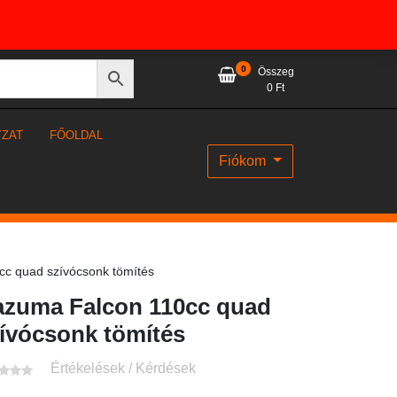
0
Összeg
0
Ft
YZAT
FŐOLDAL
Fiókom
c quad szívócsonk tömítés
zuma Falcon 110cc quad
ívócsonk tömítés
Értékelések / Kérdések