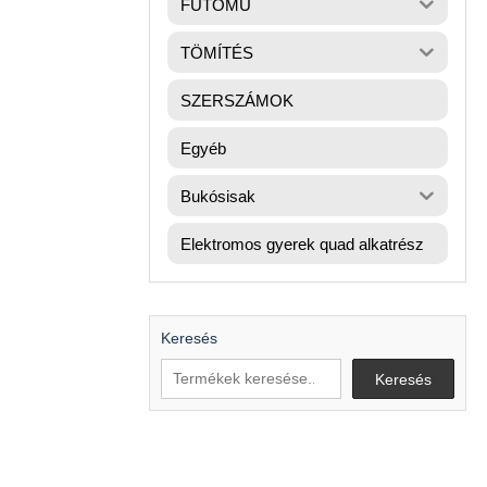
FUTÓMŰ
TÖMÍTÉS
SZERSZÁMOK
Egyéb
Bukósisak
Elektromos gyerek quad alkatrész
Keresés
Keresés