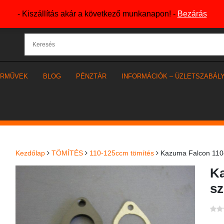
- Kiszállítás akár a következő munkanapon! -
Bezárás
ÁRMŰVEK
BLOG
PÉNZTÁR
INFORMÁCIÓK – ÜZLETSZABÁL
Kezdőlap
TÖMÍTÉS
110-125ccm tömítés
Kazuma Falcon 110c
Ka
sz