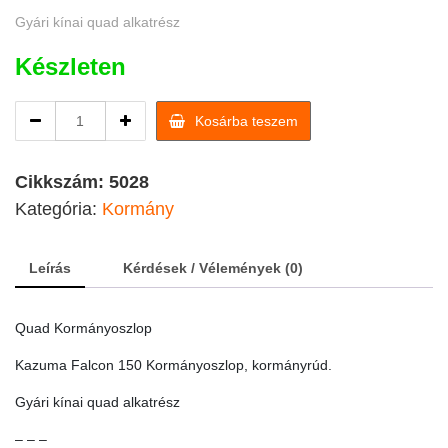
Gyári kínai quad alkatrész
Készleten
Kazuma
Kosárba teszem
Falcon
150
quad
Cikkszám:
5028
Kormányoszlop
Kategória:
Kormány
quantity
Leírás
Kérdések / Vélemények (0)
Quad Kormányoszlop
Kazuma Falcon 150 Kormányoszlop, kormányrúd.
Gyári kínai quad alkatrész
– – –