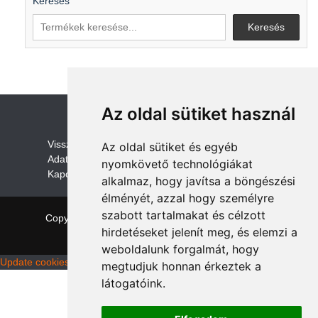
Keresés
Keresés
Az oldal sütiket használ
V
isszaküldési és visszatérítési szabályza
t
Az oldal sütiket és egyéb
Adatvédelem /GDPR
nyomkövető technológiákat
Kapcsolat
alkalmaz, hogy javítsa a böngészési
élményét, azzal hogy személyre
szabott tartalmakat és célzott
Copyright © 2026 quadalkatreszek.com
|
Theme:
hirdetéseket jelenít meg, és elemzi a
NewStore
by ThemeFarmer
weboldalunk forgalmát, hogy
Update cookies preferences
megtudjuk honnan érkeztek a
látogatóink.