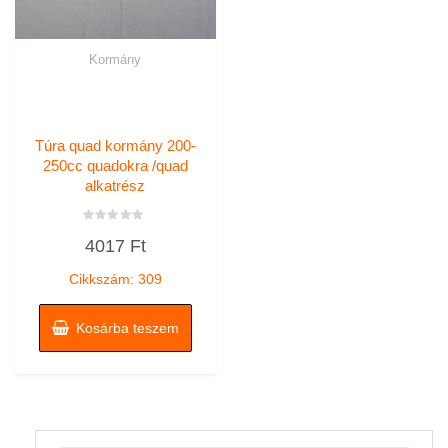
Kormány
Túra quad kormány 200-
250cc quadokra /quad
alkatrész
Értékelés:
4017
Ft
0
/
5
Cikkszám: 309
Kosárba teszem