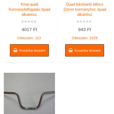
Kínai quad
Quad tükörtartó bilincs
Kormányfelfogatás /quad
22mm kormányhoz /quad
alkatrész
alkatrész
Értékelés:
Értékelés:
4017
Ft
943
Ft
0
0
/
/
5
5
Cikkszám: 113
Cikkszám: 1029
Kosárba teszem
Kosárba teszem