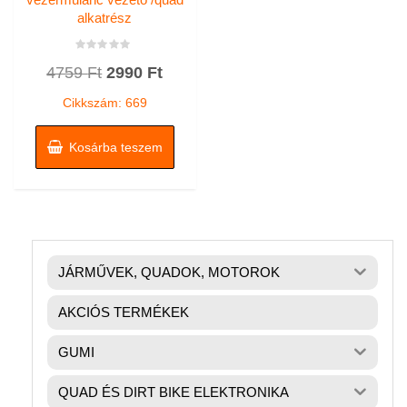
alkatrész
Értékelés:
Original
Current
4759
Ft
2990
Ft
0
/
price
price
5
Cikkszám: 669
was:
is:
4759 Ft.
2990 Ft.
Kosárba teszem
JÁRMŰVEK, QUADOK, MOTOROK
AKCIÓS TERMÉKEK
GUMI
QUAD ÉS DIRT BIKE ELEKTRONIKA