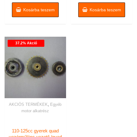
Kosárba teszem
Kosárba teszem
37.2% Akció
,
AKCIÓS TERMÉKEK
Egyéb
motor alkatrész
110-125cc gyerek quad
vezérműlánc vezető /quad