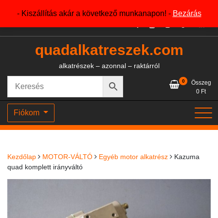
Skip
+36204327386
- Kiszállítás akár a következő munkanapon! -
Bezárás
to
content
quadalkatreszek.com
alkatrészek – azonnal – raktárról
0
Összeg
0
Ft
Fiókom
Kezdőlap
MOTOR-VÁLTÓ
Egyéb motor alkatrész
Kazuma
quad komplett irányváltó