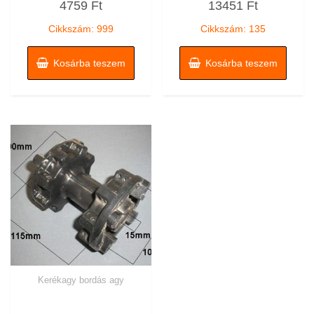
4759
Ft
13451
Ft
0
0
/
/
5
5
Cikkszám: 999
Cikkszám: 135
Kosárba teszem
Kosárba teszem
Kerékagy bordás agy