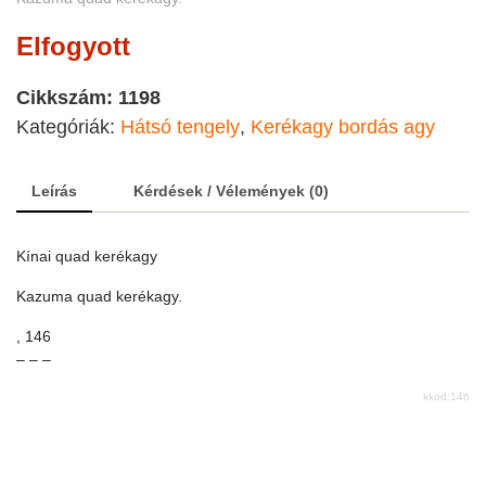
Elfogyott
Cikkszám:
1198
Kategóriák:
Hátsó tengely
,
Kerékagy bordás agy
Leírás
Kérdések / Vélemények (0)
Kínai quad kerékagy
Kazuma quad kerékagy.
, 146
– – –
kkod:146