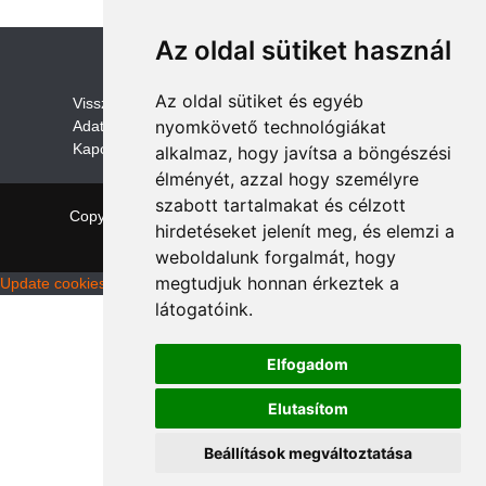
Az oldal sütiket használ
Az oldal sütiket és egyéb
V
isszaküldési és visszatérítési szabályza
t
nyomkövető technológiákat
Adatvédelem /GDPR
Kapcsolat
alkalmaz, hogy javítsa a böngészési
élményét, azzal hogy személyre
szabott tartalmakat és célzott
Copyright © 2026 quadalkatreszek.com
|
Theme:
hirdetéseket jelenít meg, és elemzi a
NewStore
by ThemeFarmer
weboldalunk forgalmát, hogy
megtudjuk honnan érkeztek a
Update cookies preferences
látogatóink.
Elfogadom
Elutasítom
Beállítások megváltoztatása