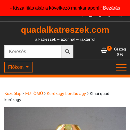
Skip
+36204327386
- Kiszállítás akár a következő munkanapon! -
Bezárás
to
content
quadalkatreszek.com
alkatrészek – azonnal – raktárról
0
Összeg
0
Ft
Fiókom
Kezdőlap
FUTÓMŰ
Kerékagy bordás agy
Kínai quad
kerékagy