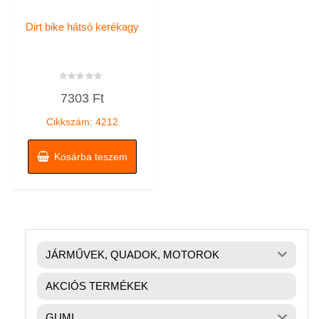
Dirt bike hátsó kerékagy
Értékelés:
7303
Ft
0
/
5
Cikkszám: 4212
Kosárba teszem
JÁRMŰVEK, QUADOK, MOTOROK
AKCIÓS TERMÉKEK
GUMI