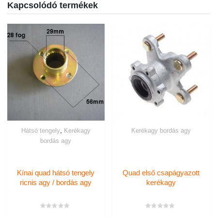
Kapcsolódó termékek
,
Hátsó tengely
Kerékagy
Kerékagy bordás agy
bordás agy
Kínai quad hátsó tengely
Quad első csapágyazott
ricnis agy / bordás agy
kerékagy
Értékelés:
Értékelés: