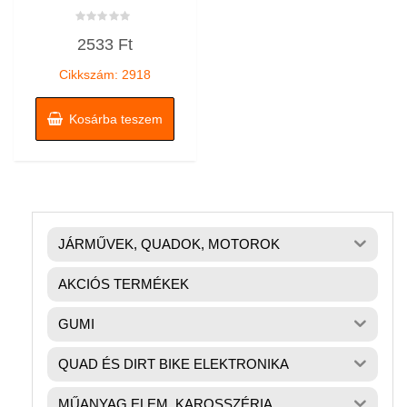
Értékelés:
2533
Ft
0
/
5
Cikkszám: 2918
Kosárba teszem
JÁRMŰVEK, QUADOK, MOTOROK
AKCIÓS TERMÉKEK
GUMI
QUAD ÉS DIRT BIKE ELEKTRONIKA
MŰANYAG ELEM, KAROSSZÉRIA