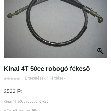
Kínai 4T 50cc robogó fékcső
Értékelések / Kérdések
2533
Ft
Kínai 4T 50cc robogó fékcső.
A fékcső, hossza: 95cm.