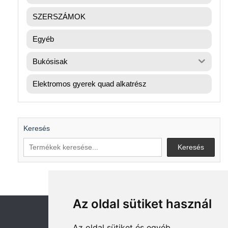
SZERSZÁMOK
Egyéb
Bukósisak
Elektromos gyerek quad alkatrész
Keresés
Keresés
Az oldal sütiket használ
Az oldal sütiket és egyéb