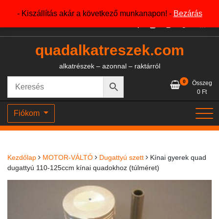
Skip
+36204327386
- Kiszállítás akár a következő munkanapon! -
Bezárás
to
content
quadalkatreszek.com
alkatrészek – azonnal – raktárról
0
Összeg
0
Ft
Fiókom
Kezdőlap
MOTOR-VÁLTÓ
Dugattyú szett
Kínai gyerek quad
dugattyú 110-125ccm kínai quadokhoz (túlméret)