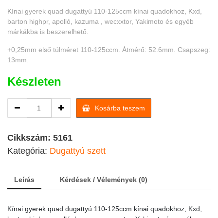
Kínai gyerek quad dugattyú 110-125ccm kínai quadokhoz, Kxd,
barton highpr, apolló, kazuma , wecxxtor, Yakimoto és egyéb
márkákba is beszerelhető.
+0,25mm első túlméret 110-125ccm. Átmérő: 52.6mm. Csapszeg:
13mm.
Készleten
Kínai
Kosárba teszem
gyerek
quad
dugattyú
Cikkszám:
5161
110-
Kategória:
Dugattyú szett
125ccm
kínai
quadokhoz
Leírás
Kérdések / Vélemények (0)
(túlméret)
quantity
Kínai gyerek quad dugattyú 110-125ccm kínai quadokhoz, Kxd,