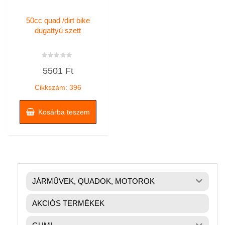
50cc quad /dirt bike
dugattyú szett
Értékelés:
5501
Ft
0
/
5
Cikkszám: 396
Kosárba teszem
JÁRMŰVEK, QUADOK, MOTOROK
AKCIÓS TERMÉKEK