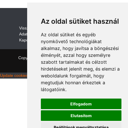
Az oldal sütiket használ
V
isszaküldési és visszatérítési szabályza
t
Adatvédelem /GDPR
Az oldal sütiket és egyéb
Kapcsolat
nyomkövető technológiákat
alkalmaz, hogy javítsa a böngészési
élményét, azzal hogy személyre
Copyright © 2026 quadalkatreszek.com
|
Theme:
szabott tartalmakat és célzott
NewStore
by ThemeFarmer
hirdetéseket jelenít meg, és elemzi a
weboldalunk forgalmát, hogy
Update cookies preferences
megtudjuk honnan érkeztek a
látogatóink.
Elfogadom
Elutasítom
Beállítások megváltoztatása