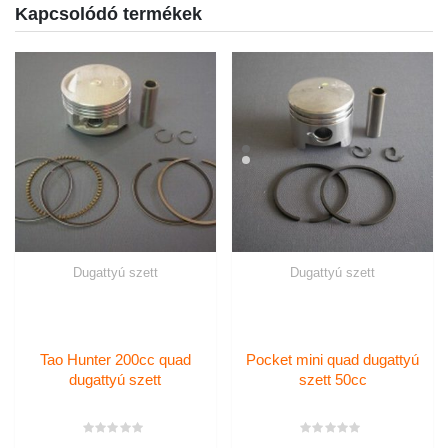
Kapcsolódó termékek
Dugattyú szett
Dugattyú szett
Tao Hunter 200cc quad
Pocket mini quad dugattyú
dugattyú szett
szett 50cc
Értékelés:
Értékelés: