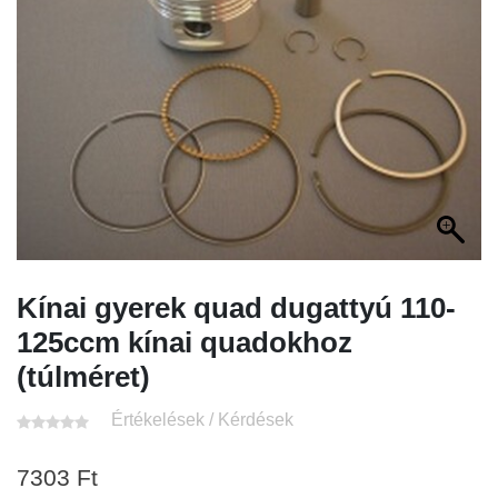
Kínai gyerek quad dugattyú 110-
125ccm kínai quadokhoz
(túlméret)
Értékelések / Kérdések
7303
Ft