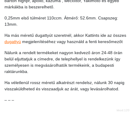
barton highpr, apolló, kazuma , wecxxtor, Yakimoto és egyéb
márkákba is beszerelhető.
0,25mm első túlméret 110ccm. Átmérő: 52.6mm. Csapszeg:
13mm.
Ha más méretű dugattyút szeretnél, akkor Kattints ide az összes
dugattyú
megjelenítéséhez vagy használd a fenti keresőmezőt
Nálunk a rendelt termékeket nagyon kedvező áron 24-48 órán
belül eljuttatjuk a címedre, de telephellyel is rendelkezünk így
személyesen is megvásárolhatók termékeink, a budapesti
raktárunkba.
Ha véletlenül rossz méretű alkatrészt rendelsz, nálunk 30 napig
visszaküldheted és visszaadjuk az árát, vagy levásárolhatod.
– – –
kkod:120