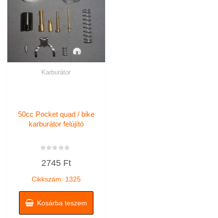
Karburátor
50cc Pocket quad / bike
karburátor felújító
Értékelés:
2745
Ft
0
/
5
Cikkszám: 1325
Kosárba teszem