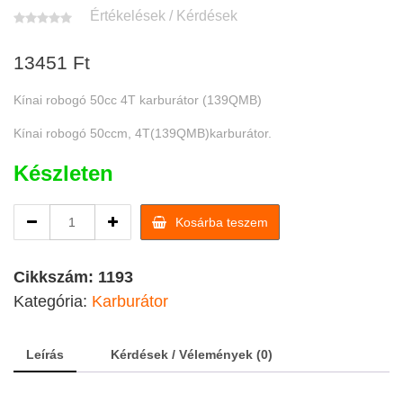
Értékelések / Kérdések
13451
Ft
Kínai robogó 50cc 4T karburátor (139QMB)
Kínai robogó 50ccm, 4T(139QMB)karburátor.
Készleten
Kínai
Kosárba teszem
robogó
50cc
4T
Cikkszám:
1193
karburátor
Kategória:
Karburátor
(139QMB)
quantity
Leírás
Kérdések / Vélemények (0)