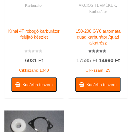
,
Karburátor
AKCIÓS TERMÉKEK
Karburátor
Kínai 4T robogó karburátor
150-200 GY6 automata
felújító készlet
quad karburátor /quad
alkatrész
Értékelés:
Értékelés:
Original
Curr
6031
Ft
17585
Ft
14990
Ft
0
5.00
/
/ 5
price
price
5
Cikkszám: 1348
Cikkszám: 29
was:
is:
17585 Ft.
14990
Kosárba teszem
Kosárba teszem