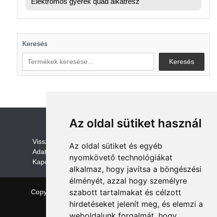
Elektromos gyerek quad alkatrész
Keresés
Keresés
Az oldal sütiket használ
V
isszaküldési és visszatérítési szabályza
t
Az oldal sütiket és egyéb
Adatvédelem /GDPR
nyomkövető technológiákat
Kapcsolat
alkalmaz, hogy javítsa a böngészési
élményét, azzal hogy személyre
szabott tartalmakat és célzott
Copyright © 2026 quadalkatreszek.com
|
Theme:
NewStore
by ThemeFarmer
hirdetéseket jelenít meg, és elemzi a
weboldalunk forgalmát, hogy