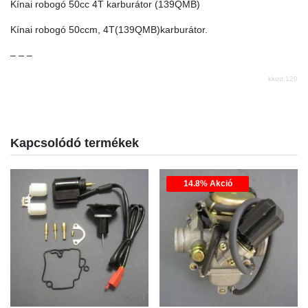
Kínai robogó 50cc 4T karburátor (139QMB)
Kínai robogó 50ccm, 4T(139QMB)karburátor.
– – –
kkod:120
Kapcsolódó termékek
14.8% Akció