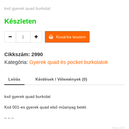
kxd gyerek quad burkolat
Készleten
Kxd
Kosárba teszem
001-
es
gyerek
Cikkszám:
2990
quad
Kategória:
Gyerek quad és pocket burkolatok
lámpatartó
burkolat
quantity
Leírás
Kérdések / Vélemények (0)
kxd gyerek quad burkolat
Kxd 001-es gyerek quad első műanyag betét.
– – –
kkod:106