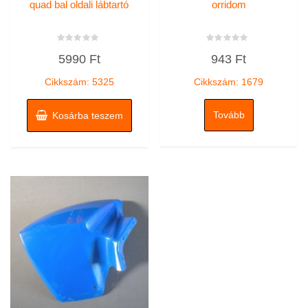
quad bal oldali lábtartó
orridom
Értékelés:
Értékelés:
5990
Ft
943
Ft
0
0
/
/
5
5
Cikkszám: 5325
Cikkszám: 1679
Tovább
Kosárba teszem