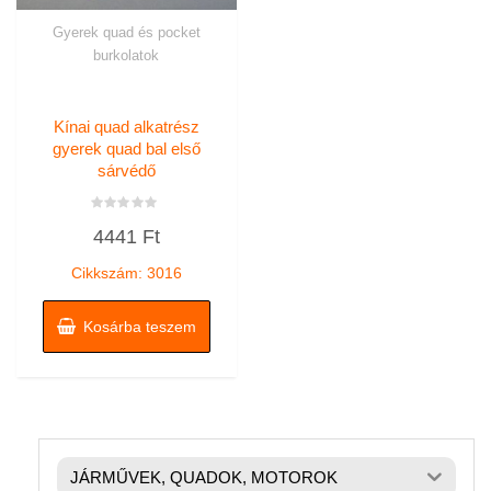
Gyerek quad és pocket
burkolatok
Kínai quad alkatrész
gyerek quad bal első
sárvédő
Értékelés:
4441
Ft
0
/
5
Cikkszám: 3016
Kosárba teszem
JÁRMŰVEK, QUADOK, MOTOROK