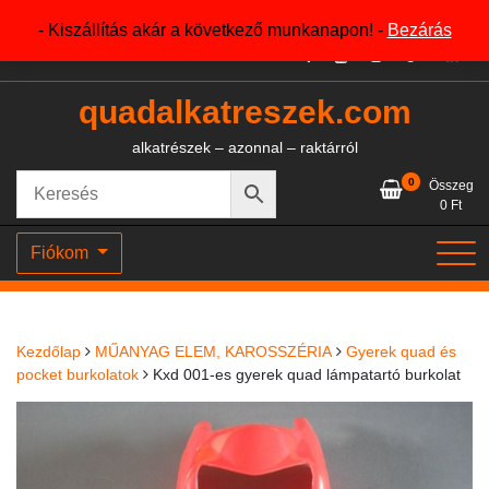
Skip
+36204327386
- Kiszállítás akár a következő munkanapon! -
Bezárás
to
content
quadalkatreszek.com
alkatrészek – azonnal – raktárról
0
Összeg
0
Ft
Fiókom
Kezdőlap
MŰANYAG ELEM, KAROSSZÉRIA
Gyerek quad és
pocket burkolatok
Kxd 001-es gyerek quad lámpatartó burkolat