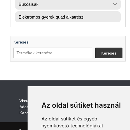
Bukósisak
Elektromos gyerek quad alkatrész
Keresés
Keresés
V
isszaküldési és visszatérítési szabályza
t
Az oldal sütiket használ
Adatvédelem /GDPR
Kapcsolat
Az oldal sütiket és egyéb
nyomkövető technológiákat