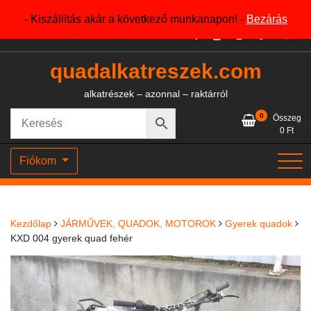
Skip
+36204327386
- Kiszállítás akár a következő munkanapon! -
Bezárás
to
content
quadalkatreszek.com
alkatrészek – azonnal – raktárról
0
Összeg
0
Ft
Fiókom
Kezdőlap
JÁRMŰVEK, QUADOK, MOTOROK
Gyerek quadok
KXD 004 gyerek quad fehér