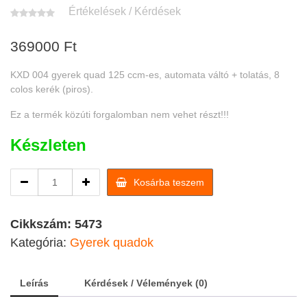
Értékelések / Kérdések
369000
Ft
KXD 004 gyerek quad 125 ccm-es, automata váltó + tolatás, 8
colos kerék (piros).
Ez a termék közúti forgalomban nem vehet részt!!!
Készleten
KXD
Kosárba teszem
004
gyerek
quad
Cikkszám:
5473
fehér
Kategória:
Gyerek quadok
quantity
Leírás
Kérdések / Vélemények (0)