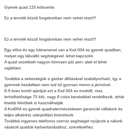
Gyerek quad 125 köbcentis
Ez a termék közúti forgalomban nem vehet részt!!!
Ez a termék közúti forgalomban nem vehet részt!!!
Egy előre és egy hátramenet van a Kxd 004 es gyerek quadban,
melyet egy lábváltó segítségével, lehet kapcsolni.
A quad vezetését nagyon könnyen pár perc alatt el lehet
sajátítani.
Továbbá a sebességük a gázkar állításával szabályozható, így a
gyermek kezdetben nem tud túl gyorsan menni a járművel.
8-9 éves kortól ajánljuk ezt a Kxd 004 es modellt, max.
terhelhetősége 75 kiló, nagy 8 colos kerekekkel rendelkezik, tehát
kisebb felnőttek is használhatják.
A Kxd004 es gyerek quadratermészetesen garanciát vállalunk és
teljes alkatrész utánpótlást biztosítunk.
Továbbá ingyenes telefonos szerviz segítséget nyújtunk a nálunk
vásárolt quadok karbantartásához, szereléséhez.