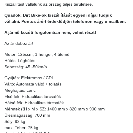
Kiszállítást vállalunk az ország teljes területére.
Quadok, Dirt Bike-ok kiszállítását egyedi díjjal tudjuk
vállalni. Pontos árért érdeklődjön telefonon vagy e-mailben.
A jármű közúti forgalomban nem, vehet részt!
Az ár doboz ár!
Motor: 125ccm, 1 henger, 4 ütemű
Hűtés: Léghűtés
Sebesség: 45 -50km/h
Gyújtás: Elektromos / CDI
Váltó: Automata váltó + tolatás
Meghajtás: Lánc
Első fék: Hidraulikus tárcsafék
Hátsó fék: Hidraulikus tárcsafék
Méretek ((H x M x SZ: 1400 mm x 820 mm x 900 mm
Ülésmagasság: 700 mm
Súly: 92 kg
max. Teher: 75 kg