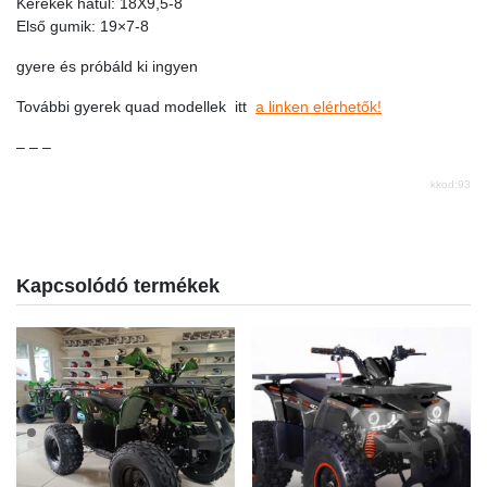
Kerekek hátul: 18X9,5-8
Első gumik: 19×7-8
gyere és próbáld ki ingyen
További gyerek quad modellek itt
a linken elérhetők!
– – –
kkod:93
Kapcsolódó termékek