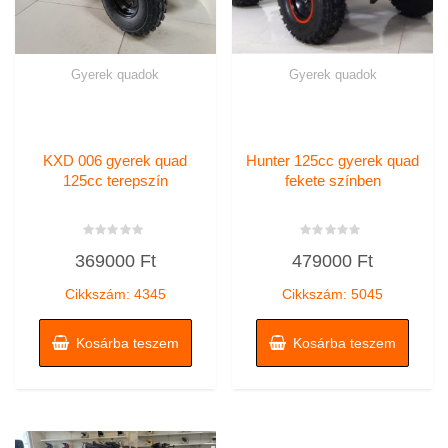
Gyerek quadok
Gyerek quadok
KXD 006 gyerek quad
Hunter 125cc gyerek quad
125cc terepszín
fekete színben
Értékelés:
Értékelés:
369000
Ft
479000
Ft
0
0
/
/
5
5
Cikkszám: 4345
Cikkszám: 5045
Kosárba teszem
Kosárba teszem