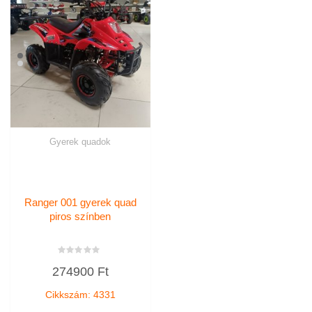
Gyerek quadok
Ranger 001 gyerek quad
piros színben
Értékelés:
274900
Ft
0
/
5
Cikkszám: 4331