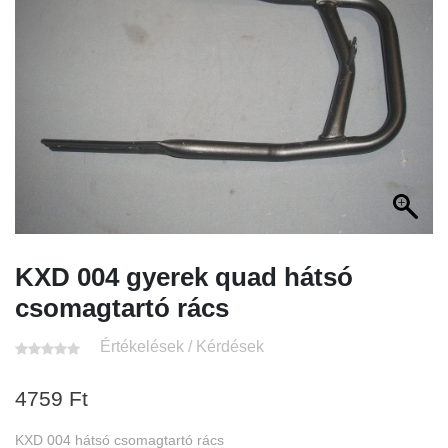
KXD 004 gyerek quad hátsó
csomagtartó rács
Értékelések / Kérdések
4759
Ft
KXD 004 hátsó csomagtartó rács