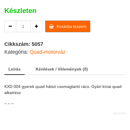
Készleten
KXD
Kosárba teszem
004
gyerek
quad
Cikkszám:
5057
hátsó
Kategória:
Quad-motorváz
csomagtartó
rács
quantity
Leírás
Kérdések / Vélemények (0)
KXD 004 gyerek quad hátsó csomagtartó rács. Gyári kínai quad
alkatrész
– – –
kkod:106