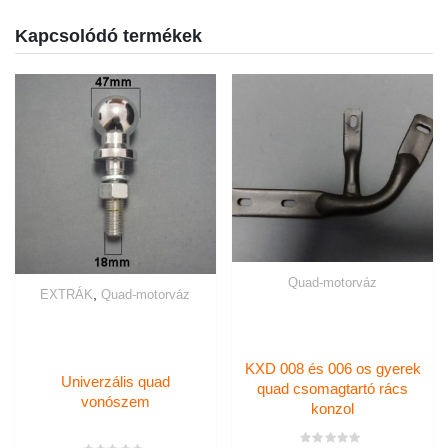
Kapcsolódó termékek
Quad-motorváz
,
EXTRÁK
Quad-motorváz
KXD 008 és 006 os gyerek
Univerzális quad
quad csomagtartó rács
vonószem
konzol