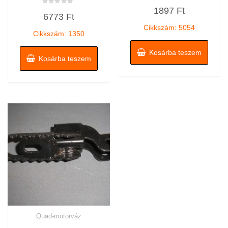
Értékelés:
1897
Ft
0
Értékelés:
6773
Ft
/
0
5
/
Cikkszám: 5054
5
Cikkszám: 1350
Kosárba teszem
Kosárba teszem
Quad-motorváz