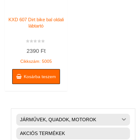
KXD 607 Dirt bike bal oldali
lábtartó
Értékelés:
2390
Ft
0
/
5
Cikkszám: 5005
Kosárba teszem
JÁRMŰVEK, QUADOK, MOTOROK
AKCIÓS TERMÉKEK