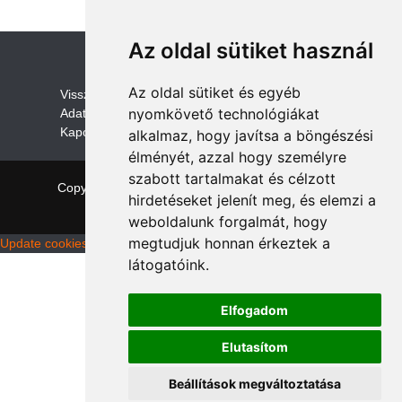
Az oldal sütiket használ
Az oldal sütiket és egyéb
V
isszaküldési és visszatérítési szabályza
t
nyomkövető technológiákat
Adatvédelem /GDPR
Kapcsolat
alkalmaz, hogy javítsa a böngészési
élményét, azzal hogy személyre
szabott tartalmakat és célzott
Copyright © 2026 quadalkatreszek.com
|
Theme:
hirdetéseket jelenít meg, és elemzi a
NewStore
by ThemeFarmer
weboldalunk forgalmát, hogy
megtudjuk honnan érkeztek a
Update cookies preferences
látogatóink.
Elfogadom
Elutasítom
Beállítások megváltoztatása