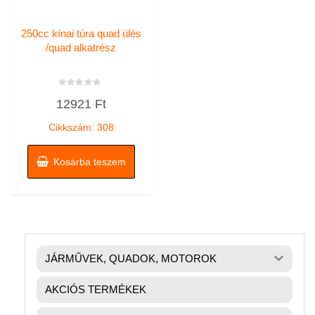
250cc kínai túra quad ülés
/quad alkatrész
Értékelés:
12921
Ft
0
/
5
Cikkszám: 308
Kosárba teszem
JÁRMŰVEK, QUADOK, MOTOROK
AKCIÓS TERMÉKEK