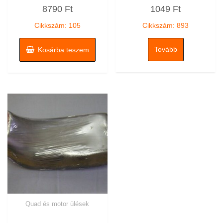
Értékelés:
Értékelés:
8790
Ft
1049
Ft
5.00
0
/ 5
/
5
Cikkszám: 105
Cikkszám: 893
Tovább
Kosárba teszem
Quad és motor ülések