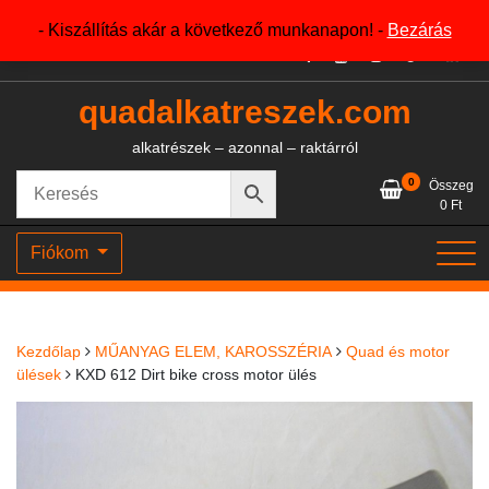
Skip
+36204327386
- Kiszállítás akár a következő munkanapon! -
Bezárás
to
content
quadalkatreszek.com
alkatrészek – azonnal – raktárról
0
Összeg
0
Ft
Fiókom
Kezdőlap
MŰANYAG ELEM, KAROSSZÉRIA
Quad és motor
ülések
KXD 612 Dirt bike cross motor ülés