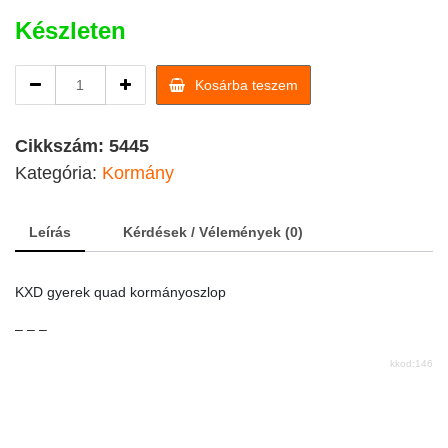
Készleten
KXD
Kosárba teszem
gyerek
quad
kormányoszlop
Cikkszám:
5445
quantity
Kategória:
Kormány
Leírás
Kérdések / Vélemények (0)
KXD gyerek quad kormányoszlop
– – –
kkod:146