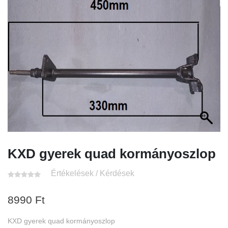
KXD gyerek quad kormányoszlop
Értékelések / Kérdések
8990
Ft
KXD gyerek quad kormányoszlop