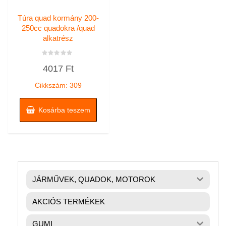
Túra quad kormány 200-
250cc quadokra /quad
alkatrész
Értékelés:
4017
Ft
0
/
5
Cikkszám: 309
Kosárba teszem
JÁRMŰVEK, QUADOK, MOTOROK
AKCIÓS TERMÉKEK
GUMI