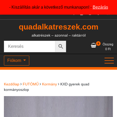
Skip
+36204327386
- Kiszállítás akár a következő munkanapon! -
Bezárás
to
content
quadalkatreszek.com
alkatrészek – azonnal – raktárról
0
Összeg
0
Ft
Fiókom
Kezdőlap
FUTÓMŰ
Kormány
KXD gyerek quad
kormányoszlop