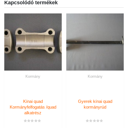
Kapcsolódó termékek
Kormány
Kormány
Kínai quad
Gyerek kínai quad
Kormányfelfogatás /quad
kormányrúd
alkatrész
Értékelés:
Értékelés: