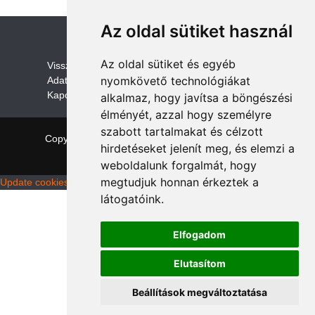
Az oldal sütiket használ
Az oldal sütiket és egyéb
V
isszaküldési és visszatérítési szabályza
t
nyomkövető technológiákat
Adatvédelem /GDPR
Kapcsolat
alkalmaz, hogy javítsa a böngészési
élményét, azzal hogy személyre
szabott tartalmakat és célzott
Copyright © 2026 quadalkatreszek.com
|
Theme:
hirdetéseket jelenít meg, és elemzi a
NewStore
by ThemeFarmer
weboldalunk forgalmát, hogy
megtudjuk honnan érkeztek a
Update cookies preferences
látogatóink.
Elfogadom
Elutasítom
Beállítások megváltoztatása