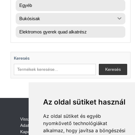
Egyéb
Bukósisak
Elektromos gyerek quad alkatrész
Keresés
Keresés
Az oldal sütiket használ
Az oldal sütiket és egyéb
V
isszaküldési és visszatérítési szabályza
t
nyomkövető technológiákat
Adatvédelem /GDPR
alkalmaz, hogy javítsa a böngészési
Kapcsolat