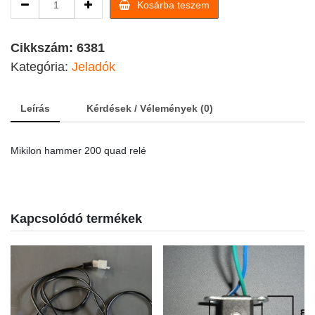
Kosárba teszem
hammer
200
quad
Cikkszám:
6381
relé
Kategória:
Jeladók
quantity
Leírás
Kérdések / Vélemények (0)
Mikilon hammer 200 quad relé
Kapcsolódó termékek