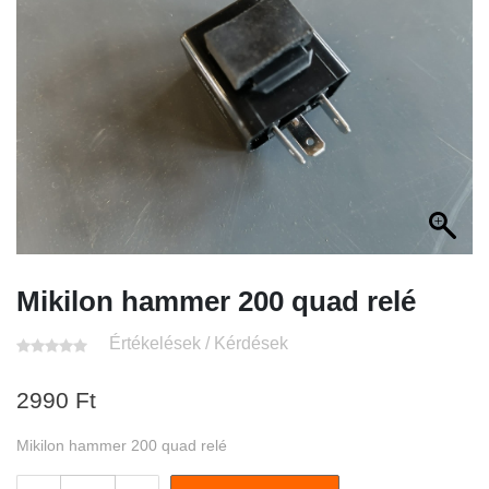
Mikilon hammer 200 quad relé
Értékelések / Kérdések
2990
Ft
Mikilon hammer 200 quad relé
Mikilon