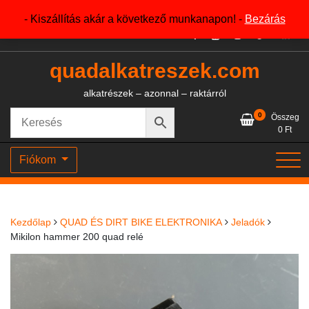
Skip
+36204327386
- Kiszállítás akár a következő munkanapon! -
Bezárás
to
content
quadalkatreszek.com
alkatrészek – azonnal – raktárról
0
Összeg
0
Ft
Fiókom
Kezdőlap
QUAD ÉS DIRT BIKE ELEKTRONIKA
Jeladók
Mikilon hammer 200 quad relé