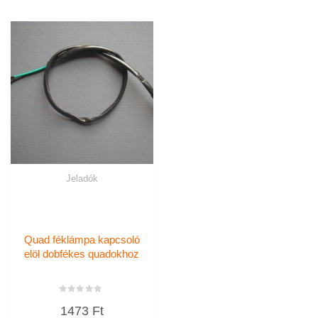
Jeladók
Quad féklámpa kapcsoló
elöl dobfékes quadokhoz
Értékelés:
1473
Ft
0