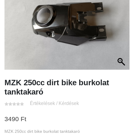
MZK 250cc dirt bike burkolat
tanktakaró
Értékelések / Kérdések
3490
Ft
MZK 250cc dirt bike burkolat tanktakaró