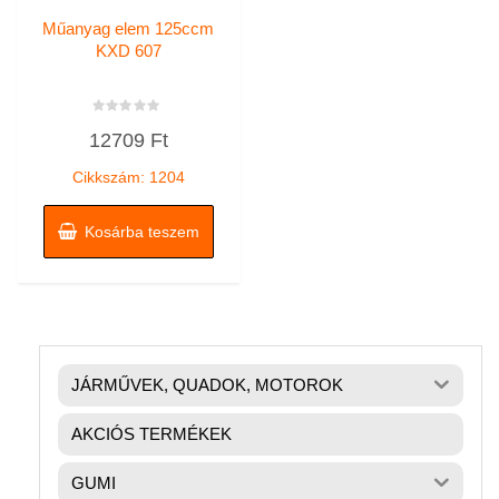
Műanyag elem 125ccm
KXD 607
Értékelés:
12709
Ft
0
/
5
Cikkszám: 1204
Kosárba teszem
JÁRMŰVEK, QUADOK, MOTOROK
AKCIÓS TERMÉKEK
GUMI