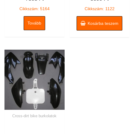
/
/
5
5
Cikkszám: 5164
Cikkszám: 1122
Tovább
Kosárba teszem
Cross-dirt bike burkolatok