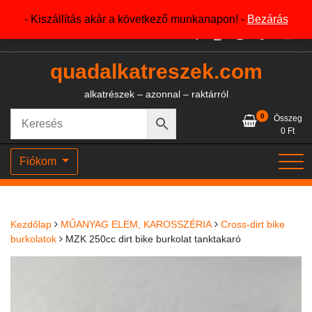
Skip
+36204327386
- Kiszállítás akár a következő munkanapon! -
Bezárás
to
content
quadalkatreszek.com
alkatrészek – azonnal – raktárról
0
Összeg
0
Ft
Fiókom
Kezdőlap
MŰANYAG ELEM, KAROSSZÉRIA
Cross-dirt bike
burkolatok
MZK 250cc dirt bike burkolat tanktakaró