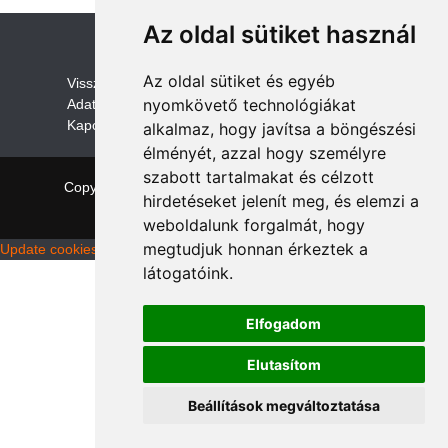
Az oldal sütiket használ
Az oldal sütiket és egyéb
V
isszaküldési és visszatérítési szabályza
t
nyomkövető technológiákat
Adatvédelem /GDPR
Kapcsolat
alkalmaz, hogy javítsa a böngészési
élményét, azzal hogy személyre
szabott tartalmakat és célzott
Copyright © 2026 quadalkatreszek.com
|
Theme:
hirdetéseket jelenít meg, és elemzi a
NewStore
by ThemeFarmer
weboldalunk forgalmát, hogy
megtudjuk honnan érkeztek a
Update cookies preferences
látogatóink.
Elfogadom
Elutasítom
Beállítások megváltoztatása