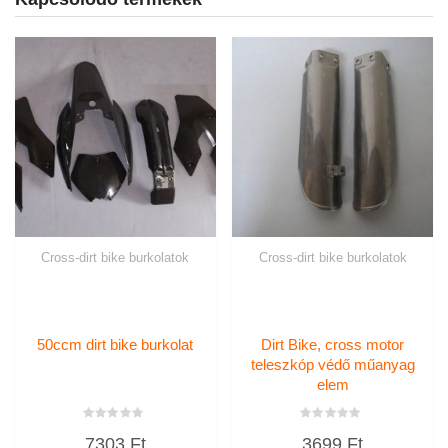
Cross-dirt bike burkolatok
Cross-dirt bike burkolatok
50ccm dirt bike burkolat
Dirt Bike, cross motor
teleszkóp védő műanyag
elem
Értékelés:
Értékelés:
7303
Ft
3699
Ft
0
0