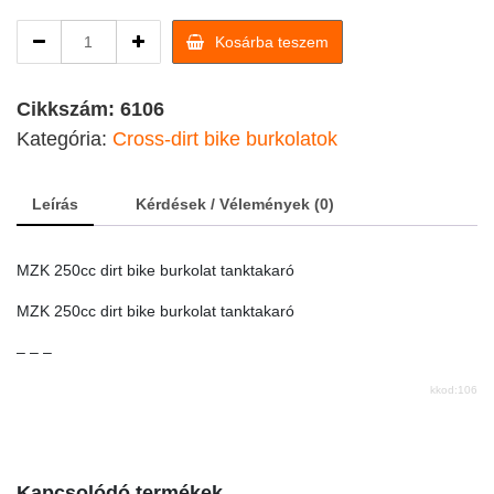
MZK
Kosárba teszem
250cc
dirt
bike
Cikkszám:
6106
burkolat
Kategória:
Cross-dirt bike burkolatok
tanktakaró
quantity
Leírás
Kérdések / Vélemények (0)
MZK 250cc dirt bike burkolat tanktakaró
MZK 250cc dirt bike burkolat tanktakaró
– – –
kkod:106
Kapcsolódó termékek