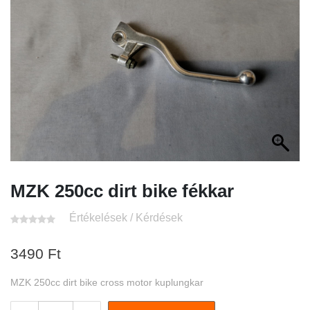
MZK 250cc dirt bike fékkar
Értékelések / Kérdések
3490
Ft
MZK 250cc dirt bike cross motor kuplungkar
MZK