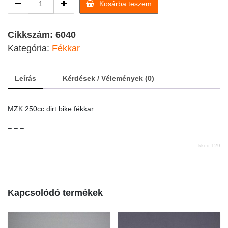
Kosárba teszem
250cc
dirt
bike
Cikkszám:
6040
fékkar
Kategória:
Fékkar
quantity
Leírás
Kérdések / Vélemények (0)
MZK 250cc dirt bike fékkar
– – –
kkod:129
Kapcsolódó termékek