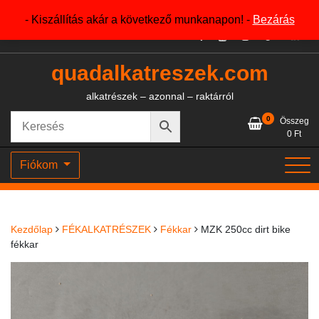
Skip
+36204327386
- Kiszállítás akár a következő munkanapon! -
Bezárás
to
content
quadalkatreszek.com
alkatrészek – azonnal – raktárról
0
Összeg
0
Ft
Fiókom
Kezdőlap
FÉKALKATRÉSZEK
Fékkar
MZK 250cc dirt bike
fékkar