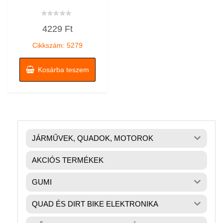
Értékelés:
4229
Ft
0
/
5
Cikkszám: 5279
Kosárba teszem
JÁRMŰVEK, QUADOK, MOTOROK
AKCIÓS TERMÉKEK
GUMI
QUAD ÉS DIRT BIKE ELEKTRONIKA