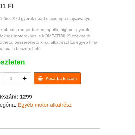
81
Ft
125cc Kxd gyerek quad olajpumpa olajszivattyú.
 upbeat , ranger barton, apolló, highper gyerek
dokhoz motorokhoz is KOMPATIBILIS ezekbe is
íthető, beszerelhető kínai alkatrész! És egyéb kínai
ákba is beszerelhető
szleten
110-
Kosárba teszem
125cc
Kxd
gyerek
kkszám:
1299
quad
egória:
Egyéb motor alkatrész
olajpumpa
olajszivattyú
quantity