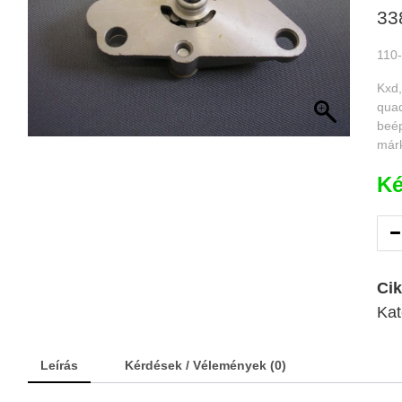
33
110-
Kxd,
qua
beép
márk
Ké
Ci
Kat
Leírás
Kérdések / Vélemények (0)