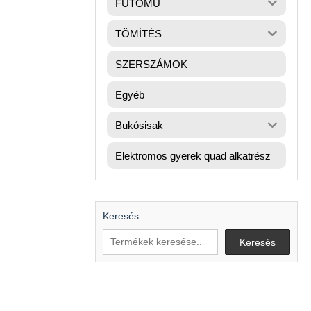
FUTÓMŰ
TÖMÍTÉS
SZERSZÁMOK
Egyéb
Bukósisak
Elektromos gyerek quad alkatrész
Keresés
Keresés