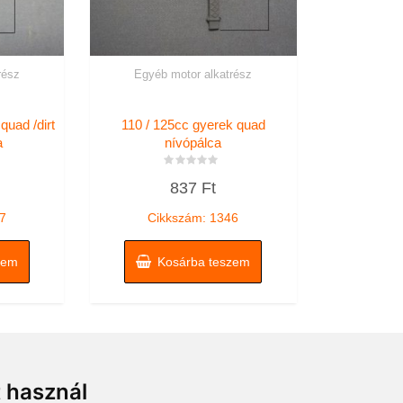
rész
Egyéb motor alkatrész
quad /dirt
110 / 125cc gyerek quad
a
nívópálca
Értékelés:
837
Ft
0
/
5
7
Cikkszám: 1346
zem
Kosárba teszem
t használ