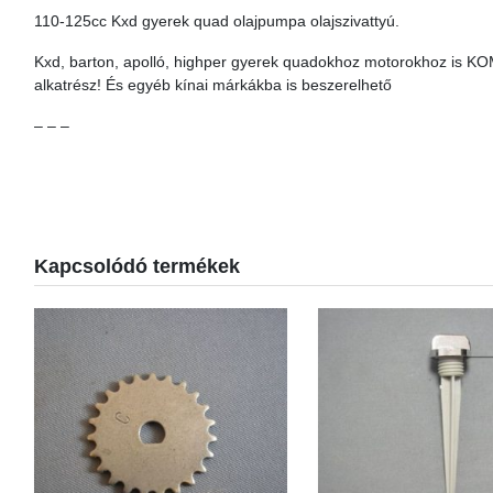
110-125cc Kxd gyerek quad olajpumpa olajszivattyú.
Kxd, barton, apolló, highper gyerek quadokhoz motorokhoz is KO
alkatrész! És egyéb kínai márkákba is beszerelhető
– – –
Kapcsolódó termékek