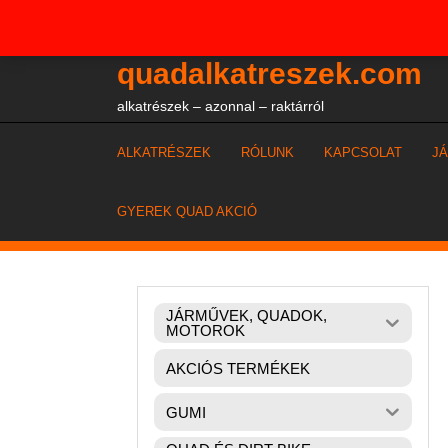
Skip
+36204327386
to
content
quadalkatreszek.com
alkatrészek – azonnal – raktárról
ALKATRÉSZEK
RÓLUNK
KAPCSOLAT
J
GYEREK QUAD AKCIÓ
JÁRMŰVEK, QUADOK,
MOTOROK
AKCIÓS TERMÉKEK
GUMI