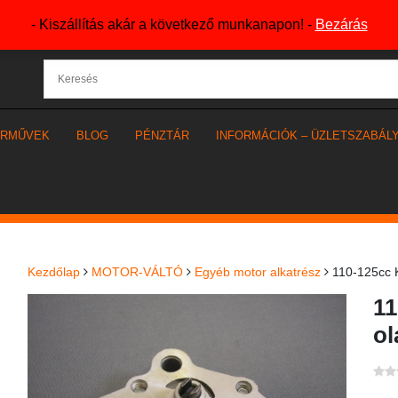
- Kiszállítás akár a következő munkanapon! -
Bezárás
ÁRMŰVEK
BLOG
PÉNZTÁR
INFORMÁCIÓK – ÜZLETSZABÁL
Kezdőlap
MOTOR-VÁLTÓ
Egyéb motor alkatrész
110-125cc K
11
ol