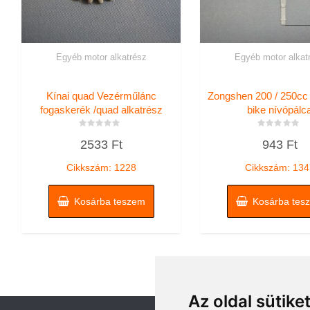
Egyéb motor alkatrész
Egyéb motor alkat
Kínai quad Vezérműlánc
Zongshen 200 / 250cc 
fogaskerék /quad alkatrész
bike nívópálc
Értékelés:
Értékelés:
2533
Ft
943
Ft
0
0
/
/
5
5
Cikkszám: 1228
Cikkszám: 134
Kosárba teszem
Kosárba tes
Az oldal sütike