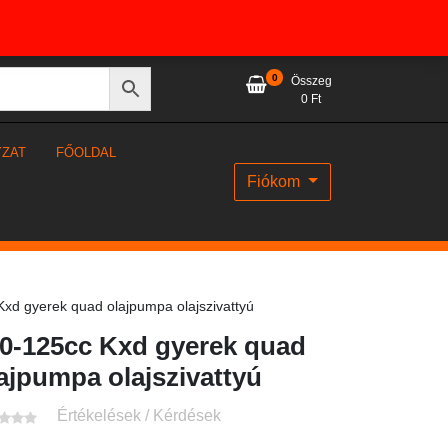
0
Összeg
0
Ft
YZAT
FŐOLDAL
Fiókom
xd gyerek quad olajpumpa olajszivattyú
0-125cc Kxd gyerek quad
ajpumpa olajszivattyú
Értékelések / Kérdések