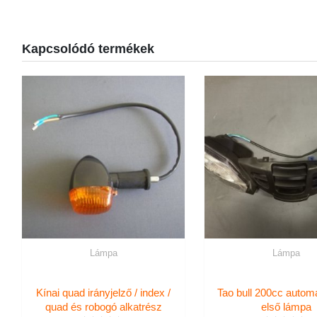
Kapcsolódó termékek
Lámpa
Lámpa
Kínai quad irányjelző / index /
Tao bull 200cc autom
quad és robogó alkatrész
első lámpa