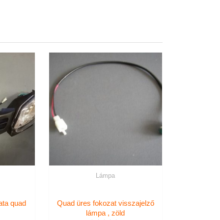
Lámpa
ata quad
Quad üres fokozat visszajelző
lámpa , zöld