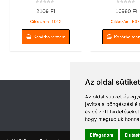
Értékelés:
Értékelés:
2109
Ft
16990
Ft
0
0
/
/
5
5
Cikkszám: 1042
Cikkszám: 537
Kosárba teszem
Kosárba tes
Az oldal sütike
Az oldal sütiket és e
javítsa a böngészési é
és célzott hirdetéseket
hogy megtudjuk honnan
Elfogadom
Elutas