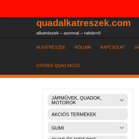
Skip
+36204327386
to
content
quadalkatreszek.com
alkatrészek – azonnal – raktárról
ALKATRÉSZEK
RÓLUNK
KAPCSOLAT
J
GYEREK QUAD AKCIÓ
JÁRMŰVEK, QUADOK,
MOTOROK
AKCIÓS TERMÉKEK
GUMI