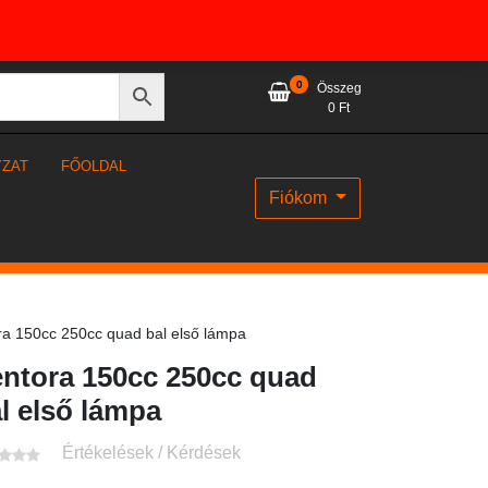
0
Összeg
0
Ft
YZAT
FŐOLDAL
Fiókom
a 150cc 250cc quad bal első lámpa
ntora 150cc 250cc quad
l első lámpa
Értékelések / Kérdések