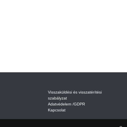
V
isszaküldési és visszatérítési
szabályza
t
Adatvédelem /GDPR
Kapcsolat