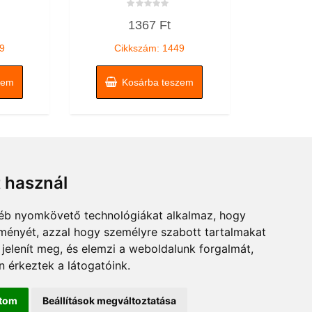
Értékelés:
1367
Ft
0
/
5
9
Cikkszám: 1449
zem
Kosárba teszem
t használ
gyéb nyomkövető technológiákat alkalmaz, hogy
lményét, azzal hogy személyre szabott tartalmakat
 jelenít meg, és elemzi a weboldalunk forgalmát,
 érkeztek a látogatóink.
ítom
Beállítások megváltoztatása