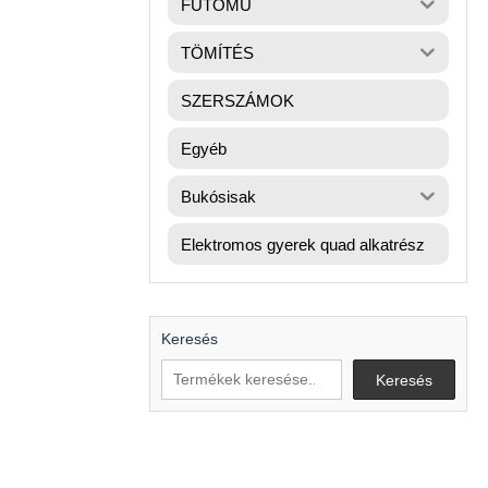
FUTÓMŰ
TÖMÍTÉS
SZERSZÁMOK
Egyéb
Bukósisak
Elektromos gyerek quad alkatrész
Keresés
Keresés