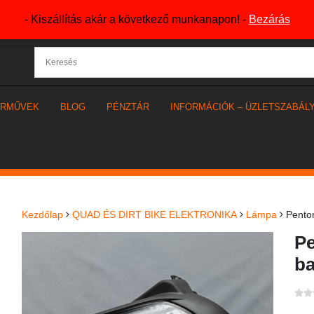
- Kiszállítás akár a következő munkanapon! -
Bezárás
ÁRMŰVEK
BLOG
PÉNZTÁR
INFORMÁCIÓK – ÜZLETSZABÁL
Kezdőlap
QUAD ÉS DIRT BIKE ELEKTRONIKA
Lámpa
Pentor
Pe
ba