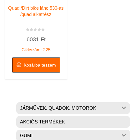
Quad /Dirt bike lánc 530-as
/quad alkatrész
Értékelés:
6031
Ft
0
/
5
Cikkszám: 225
Kosárba teszem
JÁRMŰVEK, QUADOK, MOTOROK
AKCIÓS TERMÉKEK
GUMI