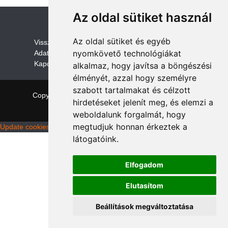
Az oldal sütiket használ
Az oldal sütiket és egyéb
V
isszaküldési és visszatérítési szabályza
t
nyomkövető technológiákat
Adatvédelem /GDPR
Kapcsolat
alkalmaz, hogy javítsa a böngészési
élményét, azzal hogy személyre
szabott tartalmakat és célzott
Copyright © 2026 quadalkatreszek.com
|
Theme:
hirdetéseket jelenít meg, és elemzi a
NewStore
by ThemeFarmer
weboldalunk forgalmát, hogy
megtudjuk honnan érkeztek a
Update cookies preferences
látogatóink.
Elfogadom
Elutasítom
Beállítások megváltoztatása