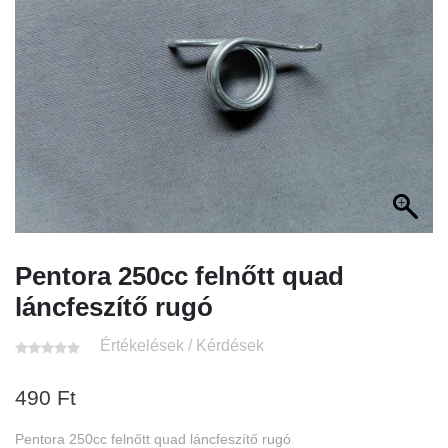
Pentora 250cc felnőtt quad
láncfeszítő rugó
Értékelések / Kérdések
490
Ft
Pentora 250cc felnőtt quad láncfeszítő rugó