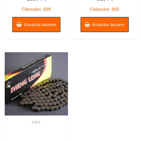
/
/
5
5
Cikkszám: 898
Cikkszám: 805
Kosárba teszem
Kosárba teszem
Lánc