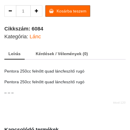
Pentora
Kosárba teszem
250cc
felnőtt
quad
Cikkszám:
6084
láncfeszítő
Kategória:
Lánc
rugó
quantity
Leírás
Kérdések / Vélemények (0)
Pentora 250cc felnőtt quad láncfeszítő rugó
Pentora 250cc felnőtt quad láncfeszítő rugó
– – –
kkod:120
Kapcsolódó termékek