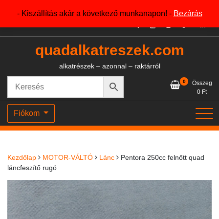
Skip
+36204327386
- Kiszállítás akár a következő munkanapon! -
Bezárás
to
content
quadalkatreszek.com
alkatrészek – azonnal – raktárról
0
Összeg
0
Ft
Fiókom
Kezdőlap
MOTOR-VÁLTÓ
Lánc
Pentora 250cc felnőtt quad
láncfeszítő rugó