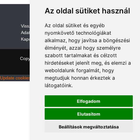
Az oldal sütiket használ
Az oldal sütiket és egyéb
V
isszaküldési és visszatérítési szabályza
t
nyomkövető technológiákat
Adatvédelem /GDPR
Kapcsolat
alkalmaz, hogy javítsa a böngészési
élményét, azzal hogy személyre
szabott tartalmakat és célzott
Copyright © 2026 quadalkatreszek.com
|
Theme:
hirdetéseket jelenít meg, és elemzi a
NewStore
by ThemeFarmer
weboldalunk forgalmát, hogy
megtudjuk honnan érkeztek a
Update cookies preferences
látogatóink.
Elfogadom
Elutasítom
Beállítások megváltoztatása