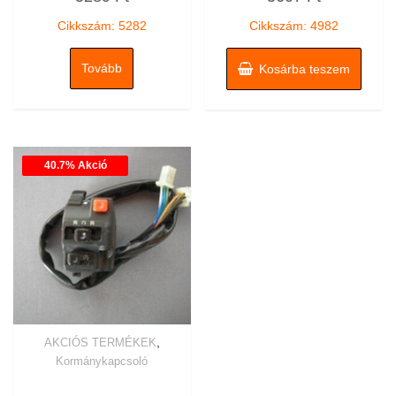
/
/
5
5
Cikkszám: 5282
Cikkszám: 4982
Tovább
Kosárba teszem
40.7% Akció
,
AKCIÓS TERMÉKEK
Kormánykapcsoló