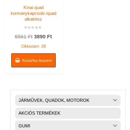
Kínai quad
kormánykapcsoló /quad
alkatrész
Értékelés:
Original
Current
6561
Ft
3890
Ft
0
/
price
price
5
Cikkszám: 28
was:
is:
6561 Ft.
3890 Ft.
Kosárba teszem
JÁRMŰVEK, QUADOK, MOTOROK
AKCIÓS TERMÉKEK
GUMI