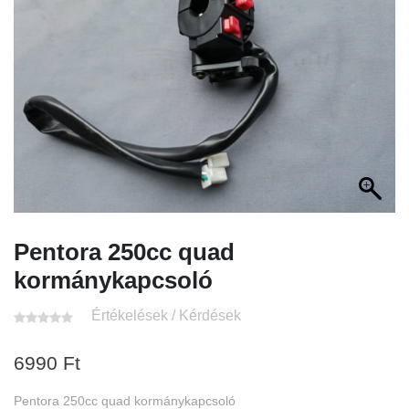
Pentora 250cc quad
kormánykapcsoló
Értékelések / Kérdések
6990
Ft
Pentora 250cc quad kormánykapcsoló