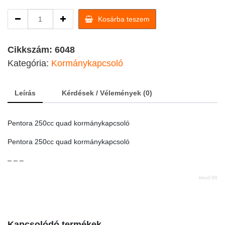
Pentora
Kosárba teszem
250cc
quad
kormánykapcsoló
Cikkszám:
6048
quantity
Kategória:
Kormánykapcsoló
Leírás
Kérdések / Vélemények (0)
Pentora 250cc quad kormánykapcsoló
Pentora 250cc quad kormánykapcsoló
– – –
kkod:98
Kapcsolódó termékek