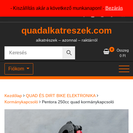
Skip
+36204327386
- Kiszállítás akár a következő munkanapon! -
Bezárás
to
content
quadalkatreszek.com
alkatrészek – azonnal – raktárról
0
Összeg
0
Ft
Fiókom
Kezdőlap
QUAD ÉS DIRT BIKE ELEKTRONIKA
Kormánykapcsoló
Pentora 250cc quad kormánykapcsoló