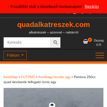
Skip
+36204327386
- Kiszállítás akár a következő munkanapon! -
Bezárás
to
content
quadalkatreszek.com
alkatrészek – azonnal – raktárról
0
Összeg
0
Ft
Fiókom
Kezdőlap
FUTÓMŰ
Kerékagy bordás agy
Pentora 250cc
quad lánckerék felfogató ricnis agy