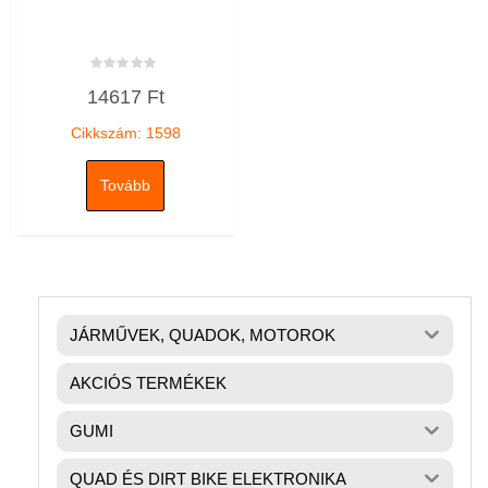
Értékelés:
14617
Ft
0
/
5
Cikkszám: 1598
Tovább
JÁRMŰVEK, QUADOK, MOTOROK
AKCIÓS TERMÉKEK
GUMI
QUAD ÉS DIRT BIKE ELEKTRONIKA