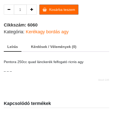
Pentora
Kosárba teszem
250cc
quad
lánckerék
Cikkszám:
6060
felfogató
Kategória:
Kerékagy bordás agy
ricnis
agy
quantity
Leírás
Kérdések / Vélemények (0)
Pentora 250cc quad lánckerék felfogató ricnis agy
– – –
kkod:146
Kapcsolódó termékek