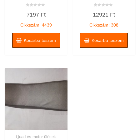
Értékelés:
Értékelés:
7197
Ft
12921
Ft
0
0
/
/
5
5
Cikkszám: 4439
Cikkszám: 308
Kosárba teszem
Kosárba teszem
Quad és motor ülések