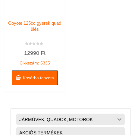
Coyote 125cc gyerek quad
ülés
Értékelés:
12990
Ft
0
/
5
Cikkszám: 5335
Kosárba teszem
JÁRMŰVEK, QUADOK, MOTOROK
AKCIÓS TERMÉKEK