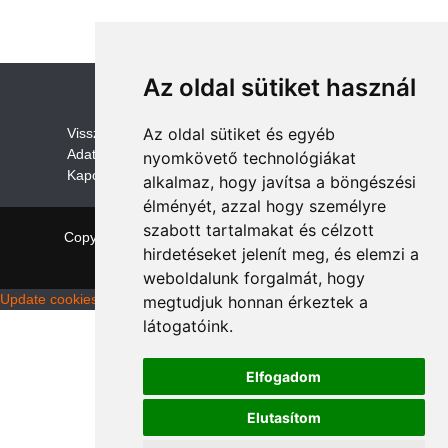
Az oldal sütiket használ
Az oldal sütiket és egyéb
V
isszaküldési és visszatérítési szabályza
t
Adatvédelem /GDPR
nyomkövető technológiákat
Kapcsolat
alkalmaz, hogy javítsa a böngészési
élményét, azzal hogy személyre
szabott tartalmakat és célzott
Copyright © 2026 quadalkatreszek.com
|
Theme:
hirdetéseket jelenít meg, és elemzi a
NewStore
by ThemeFarmer
weboldalunk forgalmát, hogy
Update cookies preferences
megtudjuk honnan érkeztek a
látogatóink.
Elfogadom
Elutasítom