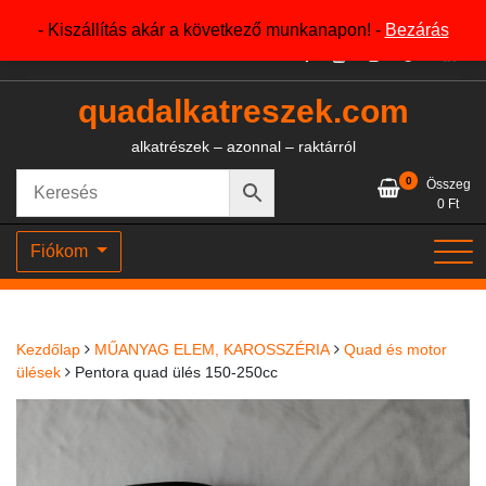
Skip
+36204327386
- Kiszállítás akár a következő munkanapon! -
Bezárás
to
content
quadalkatreszek.com
alkatrészek – azonnal – raktárról
0
Összeg
0
Ft
Fiókom
Kezdőlap
MŰANYAG ELEM, KAROSSZÉRIA
Quad és motor
ülések
Pentora quad ülés 150-250cc