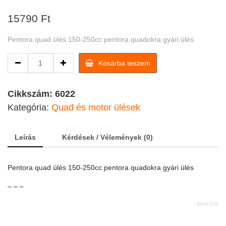
15790
Ft
Pentora quad ülés 150-250cc pentora quadokra gyári ülés
Pentora
Kosárba teszem
quad
ülés
150-
Cikkszám:
6022
250cc
Kategória:
Quad és motor ülések
quantity
Leírás
Kérdések / Vélemények (0)
Pentora quad ülés 150-250cc pentora quadokra gyári ülés
– – –
kkod:106